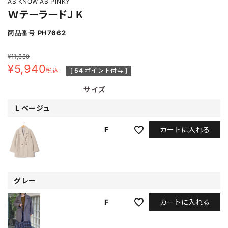
AS KNOW AS PINKY
ＷテーラードＪＫ
商品番号
PH7662
¥
11,880
¥
5,940
税込
[
54
ポイント付与 ]
サイズ
Ｌベージュ
カートに入れる
F
グレー
カートに入れる
F