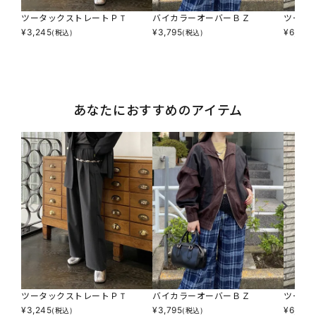
ツータックストレートＰＴ
バイカラーオーバーＢＺ
ツータ
¥
3,245
¥
3,795
¥
6,490
(税込)
(税込)
あなたにおすすめのアイテム
ツータックストレートＰＴ
バイカラーオーバーＢＺ
ツータ
¥
3,245
¥
3,795
¥
6,490
(税込)
(税込)