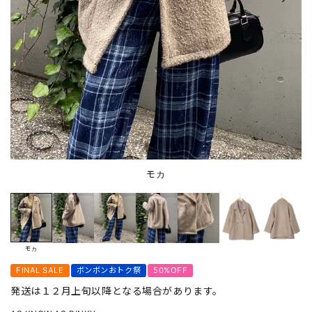
モカ
モカ
FINAL SALE
ボンボンおトク祭
50%OFF
発送は１２月上旬以降となる場合があります。