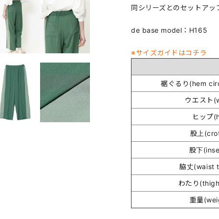
同シリーズとのセットアッ
de base model：H165
※サイズガイドはコチラ
裾ぐるり(hem circ
ウエスト(wa
ヒップ(h
股上(cro
股下(ins
脇丈(waist t
わたり(thigh
重量(wei