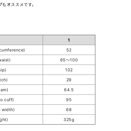
プもオススメです。
1
umference)
52
ist)
65～100
ip)
102
tch)
29
eam)
64.5
o cuff)
95
 width)
68
ght)
325g