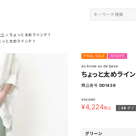
検索
ンツ
ちょっと太めラインＰＴ
ょっと太めラインＰＴ
FINAL SALE
70%OFF
as know as de base
ちょっと太めライン
商品番号
DD1439
¥
14,080
¥
4,224
税込
[
38
ポイ
グリーン