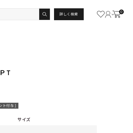
0
詳しく検索
ＰＴ
ント付与 ]
サイズ