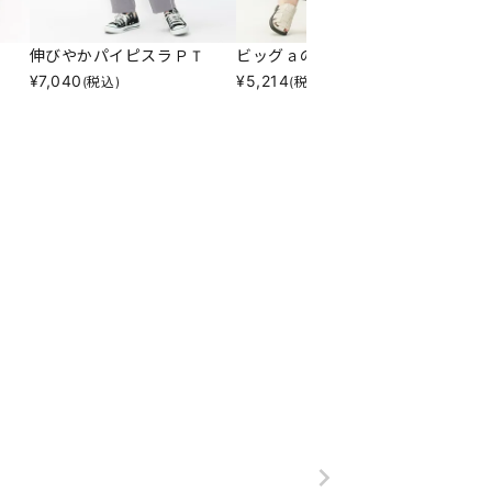
伸びやかパイピスラＰＴ
ビッグａのヒラリＳＫ
ＩＺ☆
¥
7,040
¥
5,214
¥
3,57
(税込)
(税込)