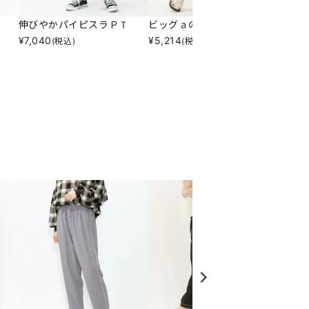
伸びやかパイピスラＰＴ
ビッグａのヒラリＳＫ
ＩＺ☆
¥
7,040
¥
5,214
¥
3,57
(税込)
(税込)