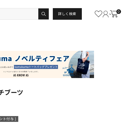
0
詳しく検索
チブーツ
ント付与 ]