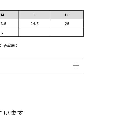
M
L
LL
23.5
24.5
25
6
材】合成底：
ています