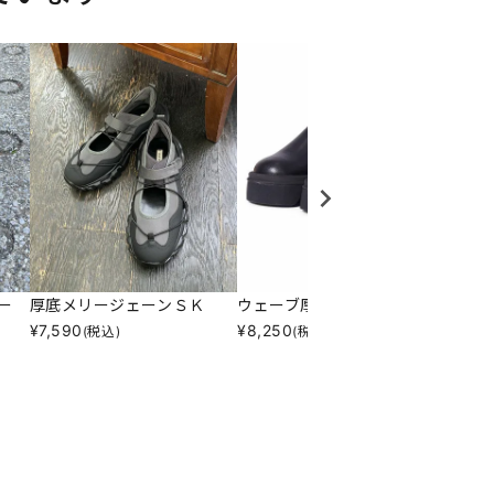
ー
厚底メリージェーンＳＫ
ウェーブ厚底サボサンダル
スクエ
¥
7,590
¥
8,250
¥
10,7
(税込)
(税込)