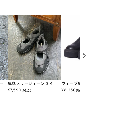
ー
厚底メリージェーンＳＫ
ウェーブ厚底サボサンダル
スクエ
¥
7,590
¥
8,250
¥
10,7
(税込)
(税込)