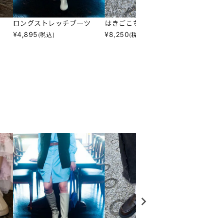
ロングストレッチブーツ
はきごこち厚底ローファー
♪スト
¥
4,895
¥
8,250
¥
7,59
(税込)
(税込)