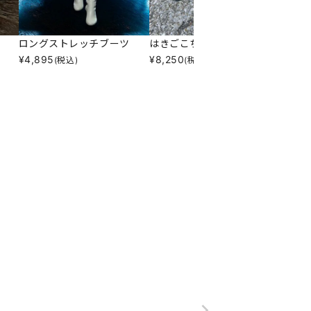
ロングストレッチブーツ
はきごこち厚底ローファー
♪スト
¥
4,895
¥
8,250
¥
7,59
(税込)
(税込)