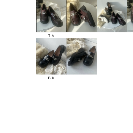
ＩＶ
ＢＫ