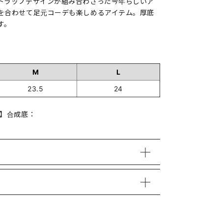
トラップデザインが組み合わさった今年らしいア
を合わせて足元コーデも楽しめるアイテム。厚底
す。
M
L
23.5
24
材】合成底：