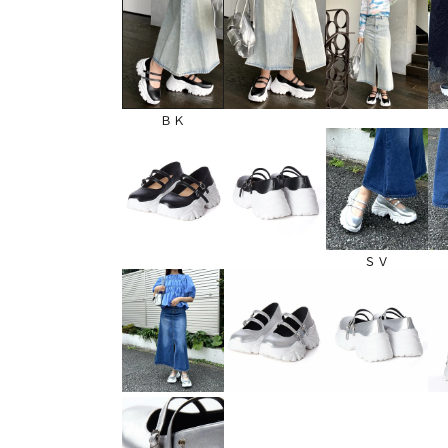
ＢＫ
ＳＶ