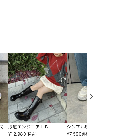
ズ
厚底エンジニアＬＢ
シンプル厚底スニーカー
ファー
¥
12,980
¥
7,590
¥
2,47
(税込)
(税込)