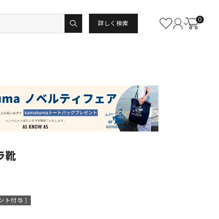
0
詳しく検索
ラ靴
ント付与 ]