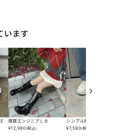
ています
ズ
厚底エンジニアＬＢ
シンプル厚底スニーカー
ファー
¥
12,980
¥
7,590
¥
2,47
(税込)
(税込)