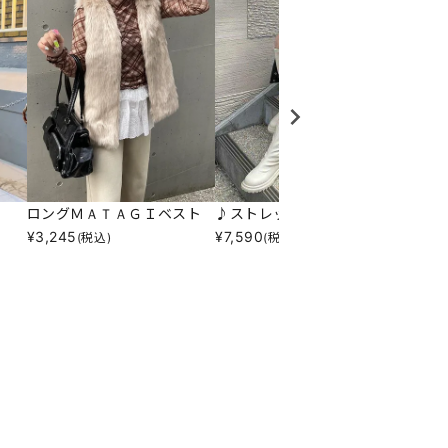
ロングＭＡＴＡＧＩベスト
♪ストレッチロングブーツ
シンプ
¥
3,245
¥
7,590
¥
10,7
(税込)
(税込)