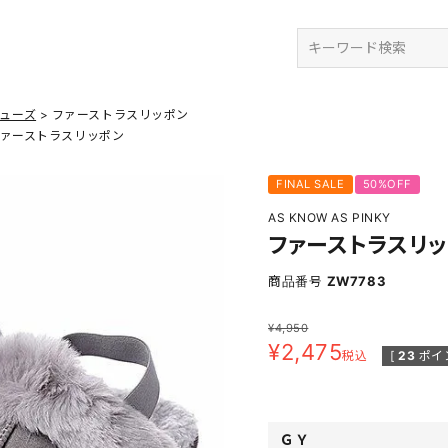
検索
ューズ
ファーストラスリッポン
ァーストラスリッポン
FINAL SALE
50%OFF
AS KNOW AS PINKY
ファーストラスリ
商品番号
ZW7783
¥
4,950
¥
2,475
税込
[
23
ポイ
ＧＹ