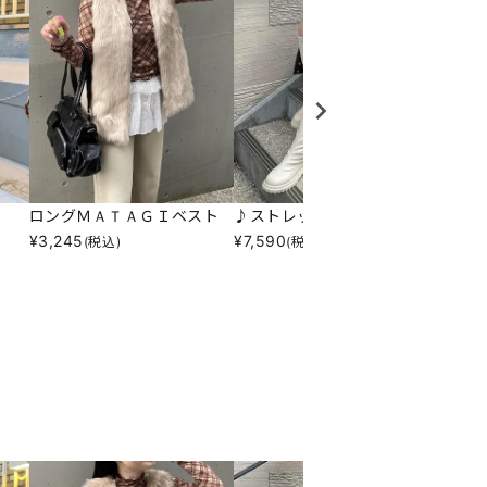
ロングＭＡＴＡＧＩベスト
♪ストレッチロングブーツ
シンプ
¥
3,245
¥
7,590
¥
10,7
(税込)
(税込)