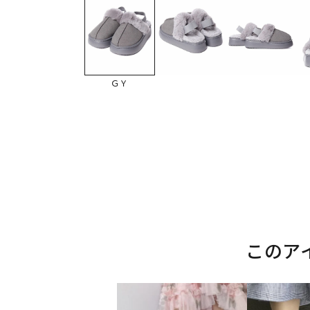
ＧＹ
このア