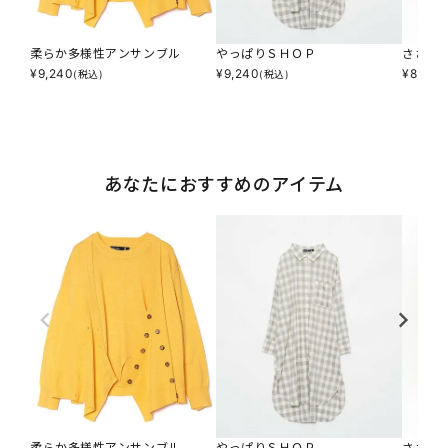
柔らか多様性アンサンブル
やっぱりＳＨＯＰ
さざな
¥
9,240
¥
9,240
¥
8,690
(税込)
(税込)
あなたにおすすめのアイテム
柔らか多様性アンサンブル
やっぱりＳＨＯＰ
さざな