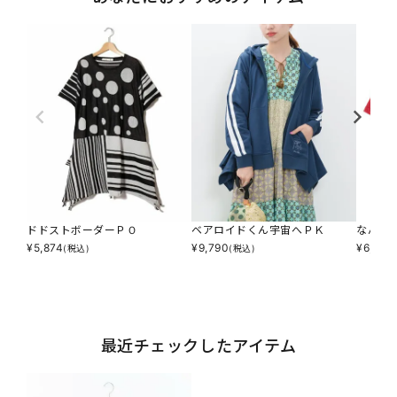
ドドストボーダーＰＯ
ベアロイドくん宇宙へＰＫ
なんか
¥
5,874
¥
9,790
¥
6,853
(税込)
(税込)
最近チェックしたアイテム