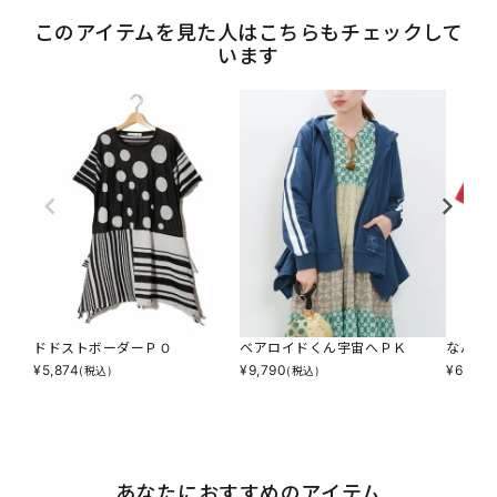
このアイテムを見た人はこちらもチェックして
います
ドドストボーダーＰＯ
ベアロイドくん宇宙へＰＫ
なんか
¥
5,874
¥
9,790
¥
6,853
(税込)
(税込)
あなたにおすすめのアイテム