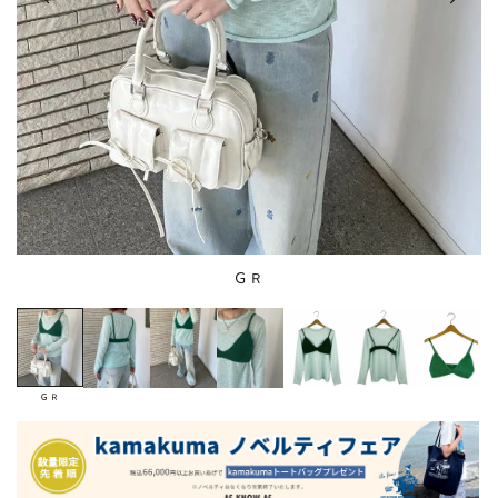
ＧＲ
ＧＲ