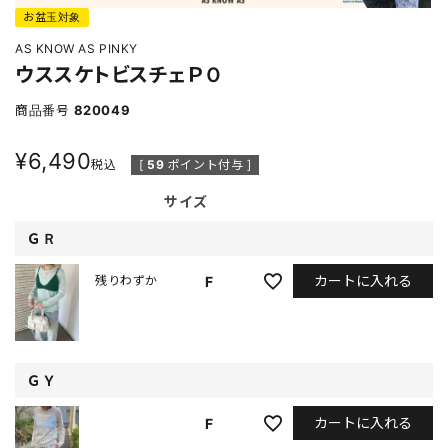
お盆玉対象
AS KNOW AS PINKY
ウススケトビスチェＰＯ
商品番号
820049
¥
6,490
税込
[
59
ポイント付与 ]
サイズ
ＧＲ
カートに入れる
F
残りわずか
ＧＹ
カートに入れる
F