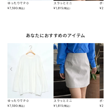
ゆったりでＰＯ
スラっとミニ
ボタン
¥
7,590
¥
1,815
¥
2,277
(税込)
(税込)
あなたにおすすめのアイテム
ゆったりでＰＯ
スラっとミニ
ボタン
¥
7,590
¥
1,815
¥
2,277
(税込)
(税込)