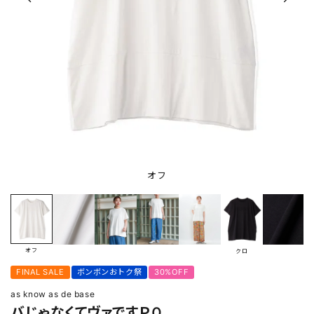
オフ
オフ
クロ
FINAL SALE
ボンボンおトク祭
30%OFF
as know as de base
バじゃなくてヴァですＰＯ