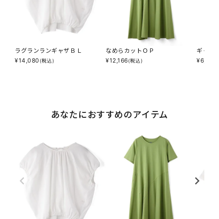
ラグランランギャザＢＬ
なめらカットＯＰ
ギャザ
¥
14,080
¥
12,166
¥
6,853
(税込)
(税込)
あなたにおすすめのアイテム