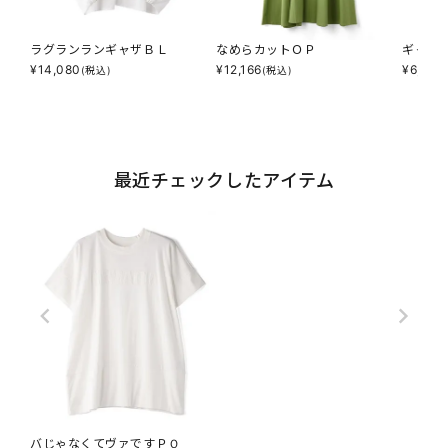
ラグランランギャザＢＬ
なめらカットＯＰ
ギャザ
¥
14,080
¥
12,166
¥
6,853
(税込)
(税込)
最近チェックしたアイテム
バじゃなくてヴァですＰＯ