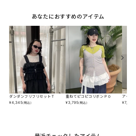
あなたにおすすめのアイテム
ダンダンフリフリセットＴ
重ねてピコピコリボンＰＯ
アゲサ
¥
4,345
¥
3,795
¥
7,590
(税込)
(税込)