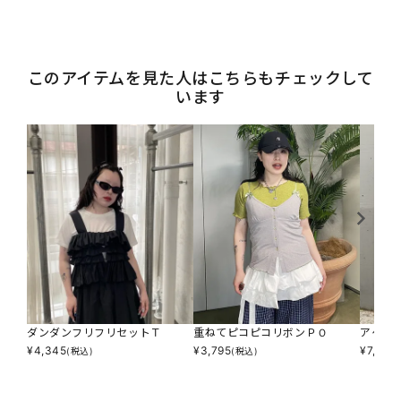
このアイテムを見た人はこちらもチェックして
います
ダンダンフリフリセットＴ
重ねてピコピコリボンＰＯ
アゲサ
¥
4,345
¥
3,795
¥
7,590
(税込)
(税込)