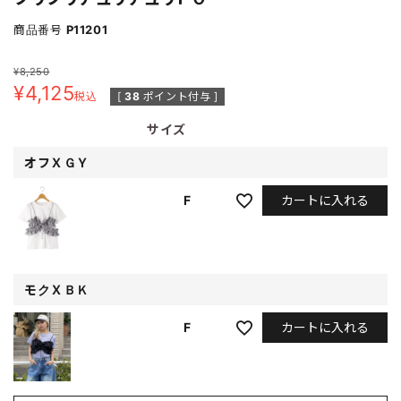
商品番号
P11201
¥
8,250
¥
4,125
税込
[
38
ポイント付与 ]
サイズ
オフＸＧＹ
カートに入れる
F
モクＸＢＫ
カートに入れる
F