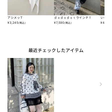
アシメッＴ
ｄｏｄｏｄｏｔラインＰＴ
いろん
¥
3,245
¥
7,590
¥
4,290
(税込)
(税込)
最近チェックしたアイテム