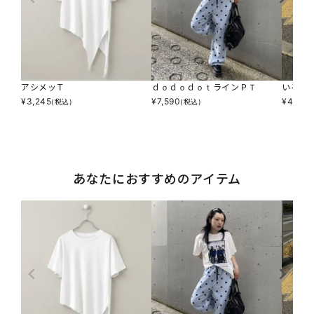
アシメッＴ
ｄｏｄｏｄｏｔラインＰＴ
いろん
¥
3,245
¥
7,590
¥
4,290
(税込)
(税込)
あなたにおすすめのアイテム