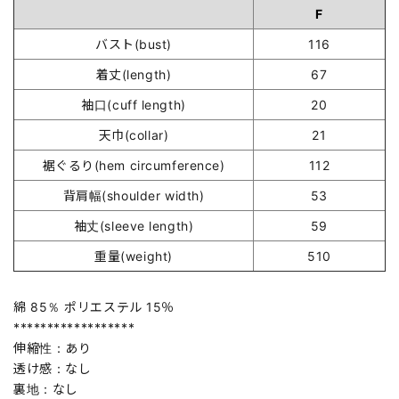
F
バスト(bust)
116
着丈(length)
67
袖口(cuff length)
20
天巾(collar)
21
裾ぐるり(hem circumference)
112
背肩幅(shoulder width)
53
袖丈(sleeve length)
59
重量(weight)
510
綿 85％ ポリエステル 15％
******************
伸縮性：あり
透け感：なし
裏地：なし