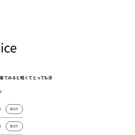
着てみると軽くてとっても涼
」
0
BUY
0
BUY