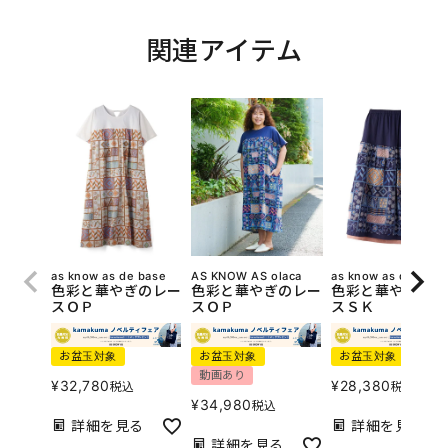
関連アイテム
as know as de base
AS KNOW AS olaca
as know as de base
色彩と華やぎのレー
色彩と華やぎのレー
色彩と華やぎのレ
スＯＰ
スＯＰ
スＳＫ
お盆玉対象
お盆玉対象
お盆玉対象
動画あり
¥
32,780
¥
28,380
税込
税込
¥
34,980
税込
詳細を見る
詳細を見る
詳細を見る