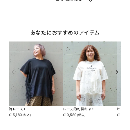
あなたにおすすめのアイテム
流レースＴ
レース的刺繍キャミ
ヒラヒ
¥
15,180
¥
19,580
¥
10,78
(税込)
(税込)