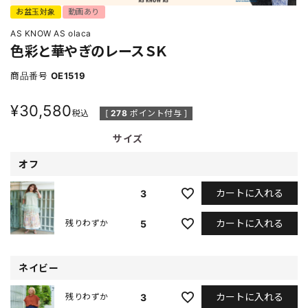
お盆玉対象
動画あり
AS KNOW AS olaca
色彩と華やぎのレースＳＫ
商品番号
OE1519
¥
30,580
税込
[
278
ポイント付与 ]
サイズ
オフ
カートに入れる
3
カートに入れる
5
残りわずか
ネイビー
カートに入れる
3
残りわずか