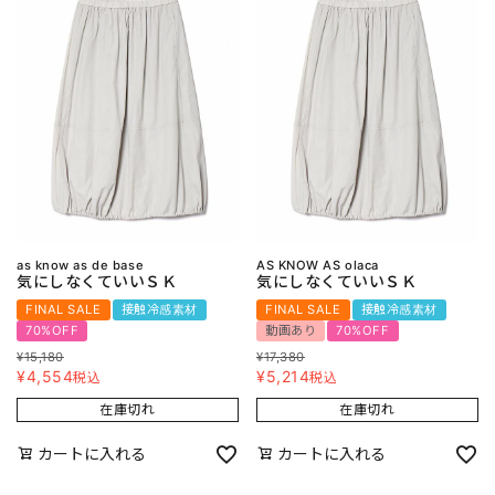
as know as de base
AS KNOW AS olaca
気にしなくていいＳＫ
気にしなくていいＳＫ
FINAL SALE
接触冷感素材
FINAL SALE
接触冷感素材
70%OFF
動画あり
70%OFF
¥
15,180
¥
17,380
¥
4,554
¥
5,214
税込
税込
在庫切れ
在庫切れ
カートに入れる
カートに入れる