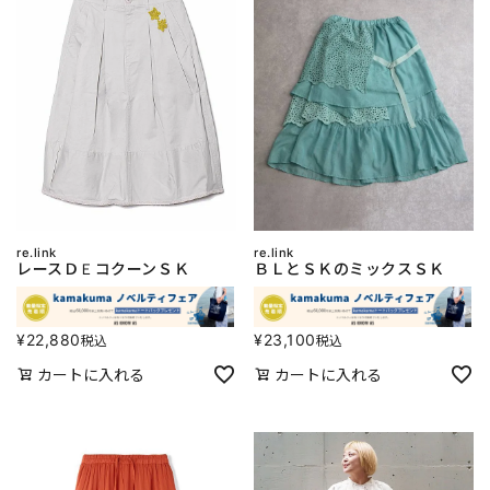
re.link
re.link
レースＤＥコクーンＳＫ
ＢＬとＳＫのミックスＳＫ
¥
22,880
¥
23,100
税込
税込
カートに入れる
カートに入れる