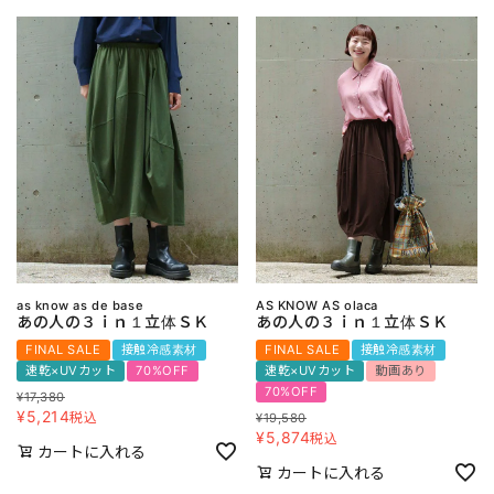
as know as de base
AS KNOW AS olaca
あの人の３ｉｎ１立体ＳＫ
あの人の３ｉｎ１立体ＳＫ
FINAL SALE
接触冷感素材
FINAL SALE
接触冷感素材
速乾×UVカット
70%OFF
速乾×UVカット
動画あり
70%OFF
¥
17,380
¥
5,214
税込
¥
19,580
¥
5,874
税込
カートに入れる
カートに入れる