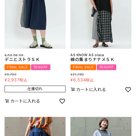
a.no.ne.ne.
AS KNOW AS olaca
デニとストラＳＫ
線の集まりナナメＳＫ
FINAL SALE
70%OFF
FINAL SALE
70%OFF
¥
9,790
¥
21,780
¥
2,937
¥
6,534
税込
税込
在庫切れ
カートに入れる
カートに入れる