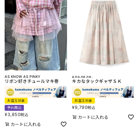
AS KNOW AS PINKY
a.no.ne.ne.
リボン好きチュールマキ巻
キカなタックギャザＳＫ
お盆玉対象
お盆玉対象
¥
9,790
税込
予約商品
¥
3,850
税込
カートに入れる
カートに入れる