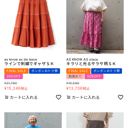
as know as de base
AS KNOW AS olaca
ラインで刺繍でギャザＳＫ
キラリと光るサラサ柄ＳＫ
FINAL SALE
ボンボンおトク祭
FINAL SALE
ボンボンおトク祭
30%OFF
動画あり
30%OFF
¥
21,780
¥
19,580
¥
15,246
¥
13,706
税込
税込
カートに入れる
カートに入れる