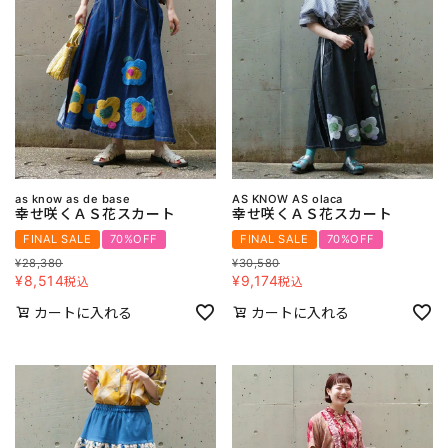
as know as de base
AS KNOW AS olaca
幸せ咲くＡＳ花スカート
幸せ咲くＡＳ花スカート
FINAL SALE
70%OFF
FINAL SALE
70%OFF
¥
28,380
¥
30,580
¥
8,514
¥
9,174
税込
税込
カートに入れる
カートに入れる