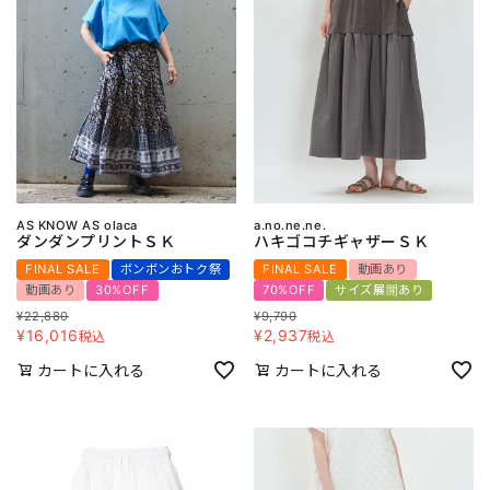
AS KNOW AS olaca
a.no.ne.ne.
ダンダンプリントＳＫ
ハキゴコチギャザーＳＫ
FINAL SALE
ボンボンおトク祭
FINAL SALE
動画あり
動画あり
30%OFF
70%OFF
サイズ展開あり
¥
22,880
¥
9,790
¥
16,016
¥
2,937
税込
税込
カートに入れる
カートに入れる