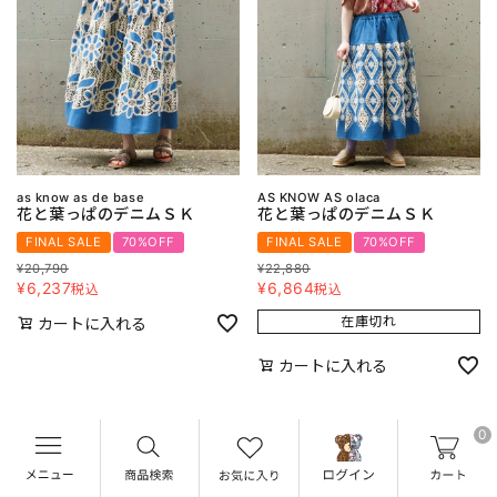
as know as de base
AS KNOW AS olaca
花と葉っぱのデニムＳＫ
花と葉っぱのデニムＳＫ
FINAL SALE
70%OFF
FINAL SALE
70%OFF
¥
20,790
¥
22,880
¥
6,237
¥
6,864
税込
税込
在庫切れ
カートに入れる
カートに入れる
0