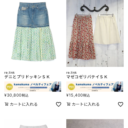
re.link
re.link
デニとプリドッキンＳＫ
マゼコゼリバテイＳＫ
¥
30,800
¥
15,400
税込
税込
カートに入れる
カートに入れる