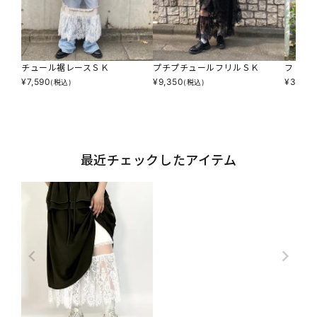
チュール裾レースＳＫ
プチプチュールフリルＳＫ
フリフ
¥
7,590
¥
9,350
¥
3,795
(税込)
(税込)
最近チェックしたアイテム