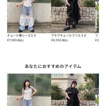
チュール裾レースＳＫ
プチプチュールフリルＳＫ
フリフ
¥
7,590
¥
9,350
¥
3,795
(税込)
(税込)
あなたにおすすめのアイテム