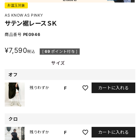
お盆玉対象
AS KNOW AS PINKY
サテン裾レースＳＫ
商品番号
PE0946
¥
7,590
税込
[
69
ポイント付与 ]
サイズ
オフ
カートに入れる
F
残りわずか
クロ
カートに入れる
F
残りわずか