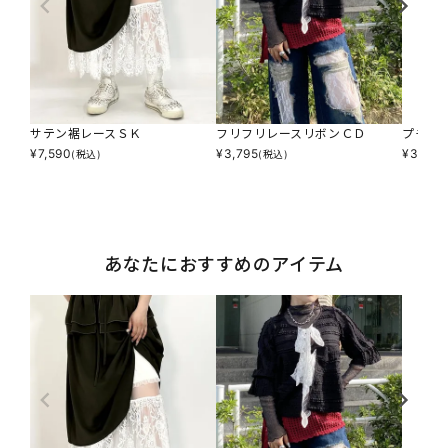
サテン裾レースＳＫ
フリフリレースリボンＣＤ
プチプ
¥
7,590
¥
3,795
¥
3,795
(税込)
(税込)
あなたにおすすめのアイテム