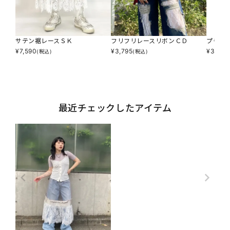
サテン裾レースＳＫ
フリフリレースリボンＣＤ
プチプ
¥
7,590
¥
3,795
¥
3,795
(税込)
(税込)
最近チェックしたアイテム