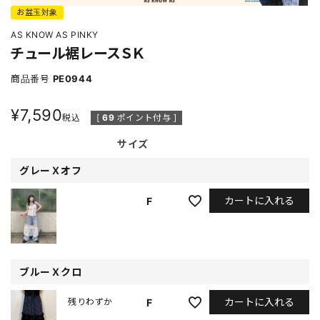
お盆玉対象
AS KNOW AS PINKY
チュール裾レースＳＫ
商品番号
PE0944
¥
7,590
税込
[
69
ポイント付与 ]
サイズ
グレーＸオフ
カートに入れる
F
ブルーＸクロ
カートに入れる
F
残りわずか