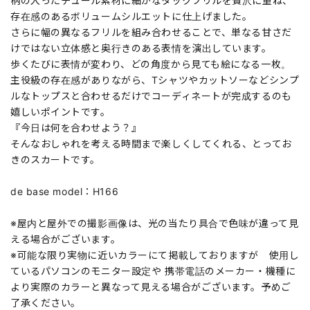
柄の入ったチュール素材に細かなタックフリルを贅沢に重ね、
存在感のあるボリュームシルエットに仕上げました。
さらに幅の異なるフリルを組み合わせることで、単なる甘さだ
けではない立体感と奥行きのある表情を演出しています。
歩くたびに表情が変わり、どの角度から見ても絵になる一枚。
主役級の存在感がありながら、Tシャツやカットソーなどシンプ
ルなトップスと合わせるだけでコーディネートが完成するのも
嬉しいポイントです。
『今日は何を合わせよう？』
そんなおしゃれを考える時間まで楽しくしてくれる、とってお
きのスカートです。
de base model：H166
※屋内と屋外での撮影画像は、光の当たり具合で色味が違って見
える場合がございます。
※可能な限り実物に近いカラーにて掲載しておりますが 使用し
ているパソコンのモニター設定や 携帯電話のメーカー・機種に
より実際のカラーと異なって見える場合がございます。予めご
了承ください。