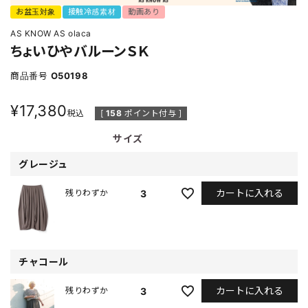
お盆玉対象
接触冷感素材
動画あり
AS KNOW AS olaca
ちょいひやバルーンＳＫ
商品番号
O50198
¥
17,380
税込
[
158
ポイント付与 ]
サイズ
グレージュ
カートに入れる
3
残りわずか
チャコール
カートに入れる
3
残りわずか