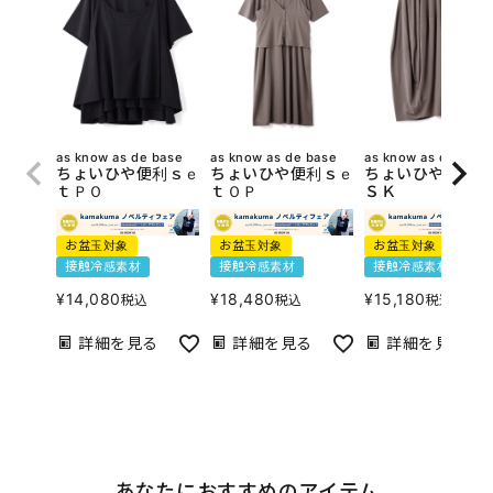
as know as de base
as know as de base
as know as de base
ちょいひや便利ｓｅ
ちょいひや便利ｓｅ
ちょいひやバルー
ｔＰＯ
ｔＯＰ
ＳＫ
お盆玉対象
お盆玉対象
お盆玉対象
接触冷感素材
接触冷感素材
接触冷感素材
¥
14,080
¥
18,480
¥
15,180
税込
税込
税込
詳細を見る
詳細を見る
詳細を見る
あなたにおすすめのアイテム