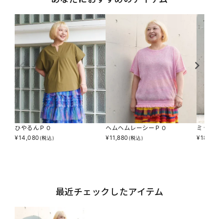
ひやるんＰＯ
ヘムヘムレーシーＰＯ
ミッツ
¥
14,080
¥
11,880
¥
18,48
(税込)
(税込)
最近チェックしたアイテム