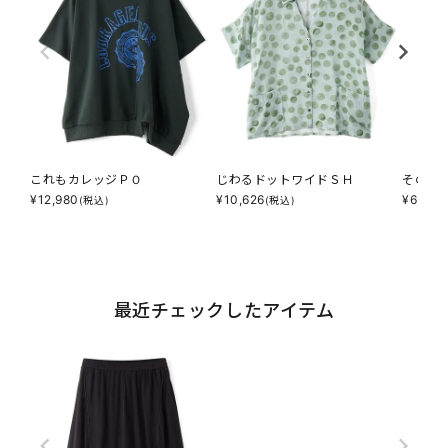
これもカレッジＰＯ
じわるドットワイドＳＨ
その調
¥
12,980
¥
10,626
¥
6,853
(税込)
(税込)
最近チェックしたアイテム