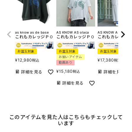
as know as de base
AS KNOW AS olaca
AS KNOW AS olaca
これもカレッジＰＯ
これもカレッジＰＯ
これもカレッジＳ
お盆玉対象
お盆玉対象
お盆玉対象
お揃いアイテム
¥
12,980
¥
17,380
税込
税込
動画あり
¥
15,180
詳細を見る
税込
詳細を見る
詳細を見る
このアイテムを見た人はこちらもチェックして
います