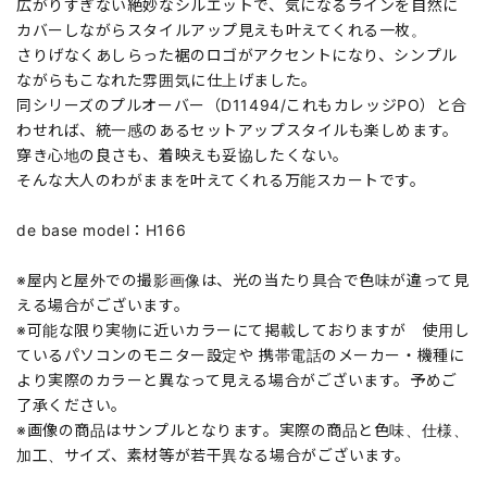
広がりすぎない絶妙なシルエットで、気になるラインを自然に
カバーしながらスタイルアップ見えも叶えてくれる一枚。
さりげなくあしらった裾のロゴがアクセントになり、シンプル
ながらもこなれた雰囲気に仕上げました。
同シリーズのプルオーバー（D11494/これもカレッジPO）と合
わせれば、統一感のあるセットアップスタイルも楽しめます。
穿き心地の良さも、着映えも妥協したくない。
そんな大人のわがままを叶えてくれる万能スカートです。
de base model：H166
※屋内と屋外での撮影画像は、光の当たり具合で色味が違って見
える場合がございます。
※可能な限り実物に近いカラーにて掲載しておりますが 使用し
ているパソコンのモニター設定や 携帯電話のメーカー・機種に
より実際のカラーと異なって見える場合がございます。予めご
了承ください。
※画像の商品はサンプルとなります。実際の商品と色味、仕様、
加工、サイズ、素材等が若干異なる場合がございます。