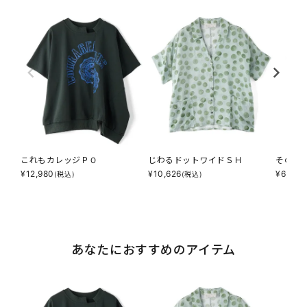
これもカレッジＰＯ
じわるドットワイドＳＨ
その調
¥
12,980
¥
10,626
¥
6,853
(税込)
(税込)
あなたにおすすめのアイテム