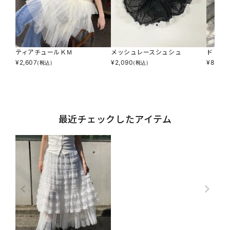
ティアチュールＫＭ
メッシュレースシュシュ
ドドッ
¥
2,607
¥
2,090
¥
8,690
(税込)
(税込)
最近チェックしたアイテム