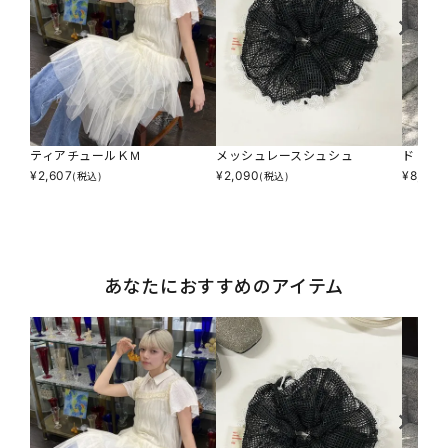
ティアチュールＫＭ
メッシュレースシュシュ
ドドッ
¥
2,607
¥
2,090
¥
8,690
(税込)
(税込)
あなたにおすすめのアイテム