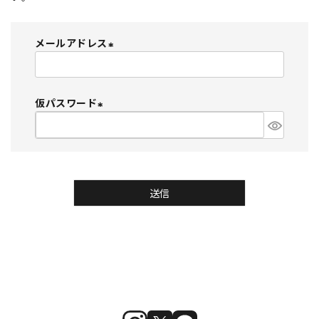
メールアドレス
(
必
須
仮パスワード
)
(
必
須
)
送信