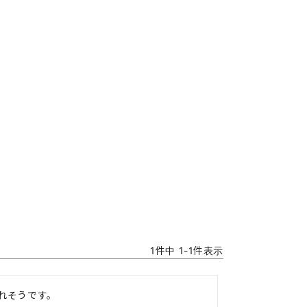
1
件中
1
-
1
件表示
れそうです。