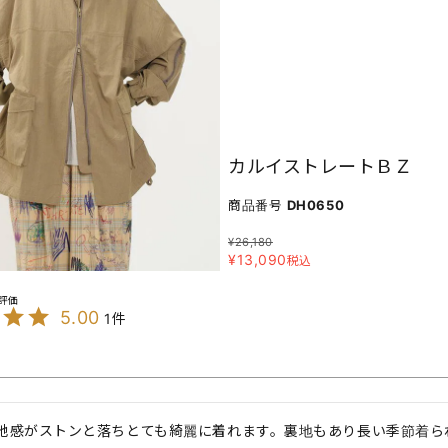
カルイストレートＢＺ
商品番号
DH0650
¥
26,180
¥
13,090
税込
5.00
1
地感がストンと落ちとても綺麗に着れます。裏地もあり長い季節着ら