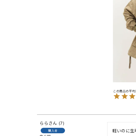
らら
7
軽いのに生
購入者