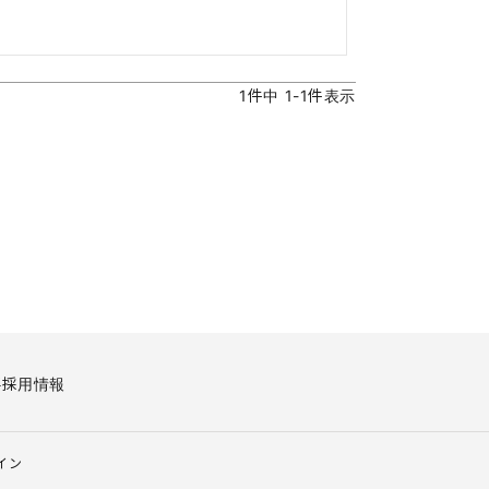
1
件中
1
-
1
件表示
要
採用情報
イン