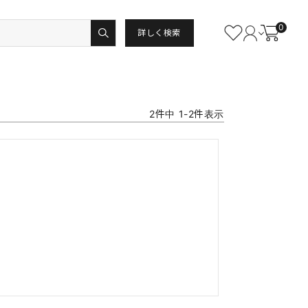
0
詳しく検索
2
件中
1
-
2
件表示
。