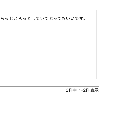
らっととろっとしていてとってもいいです。
2
件中
1
-
2
件表示