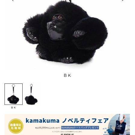
ＢＫ
ＢＫ