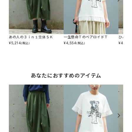
あの人の３ｉｎ１立体ＳＫ
一生懸命ＴのベアロイドＴ
ひんや
¥
5,214
¥
4,554
¥
4,884
(税込)
(税込)
あなたにおすすめのアイテム