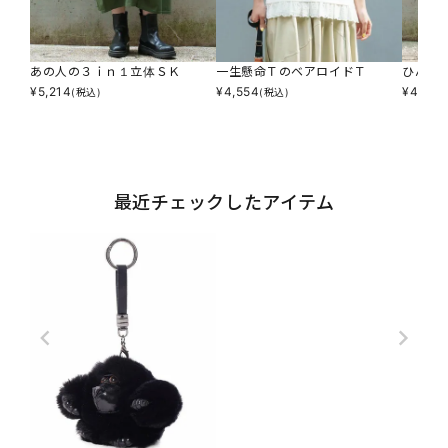
あの人の３ｉｎ１立体ＳＫ
一生懸命ＴのベアロイドＴ
ひんや
¥
5,214
¥
4,554
¥
4,884
(税込)
(税込)
最近チェックしたアイテム