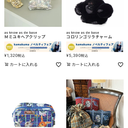
as know as de base
as know as de base
Ｍミユキヘアクリップ
コロリンゴリラチャーム
¥
1,320
¥
5,390
税込
税込
カートに入れる
カートに入れる