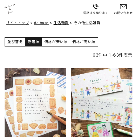
サイトトップ
de base
生活雑貨
その他生活雑貨
並び替え
新着順
価格が安い順
価格が高い順
63
件中
1
-
63
件表示