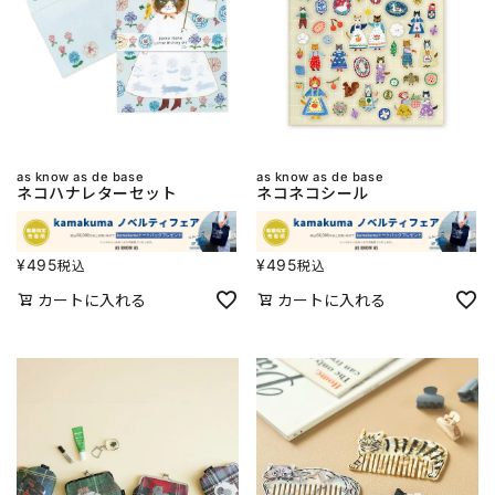
as know as de base
as know as de base
ネコハナレターセット
ネコネコシール
¥
495
¥
495
税込
税込
カートに入れる
カートに入れる