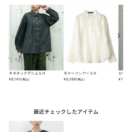
タタタックデニムＳＨ
モチーフシアーＳＨ
ひやサ
¥
8,140
¥
9,086
¥
11,88
(税込)
(税込)
最近チェックしたアイテム