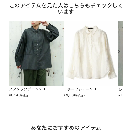
このアイテムを見た人はこちらもチェックして
います
タタタックデニムＳＨ
モチーフシアーＳＨ
ひやサ
¥
8,140
¥
9,086
¥
11,88
(税込)
(税込)
あなたにおすすめのアイテム