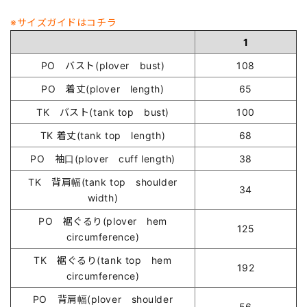
※サイズガイドはコチラ
1
PO バスト(plover bust)
108
PO 着丈(plover length)
65
TK バスト(tank top bust)
100
TK 着丈(tank top length)
68
PO 袖口(plover cuff length)
38
TK 背肩幅(tank top shoulder
34
width)
PO 裾ぐるり(plover hem
125
circumference)
TK 裾ぐるり(tank top hem
192
circumference)
PO 背肩幅(plover shoulder
56