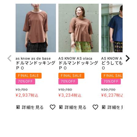
as know as de base
AS KNOW AS olaca
AS KNOW AS olaca
ドルマンドッキング
ドルマンドッキング
どうしてもｓｅｔ
ＰＯ
ＰＯ
Ｏ
FINAL SALE
FINAL SALE
FINAL SALE
70%OFF
70%OFF
70%OFF
¥
9,790
¥
10,780
¥
20,790
¥
2,937
¥
3,234
¥
6,237
税込
税込
税込
詳細を見る
詳細を見る
詳細を見る