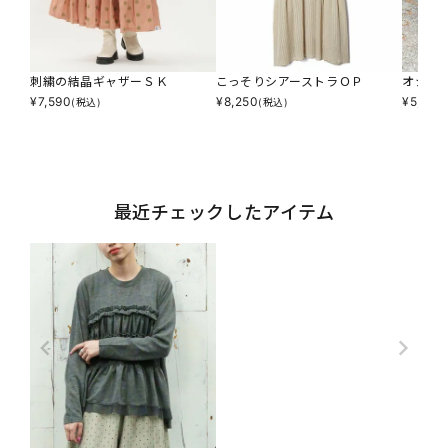
刺繍の結晶ギャザーＳＫ
こっそりシアーストラＯＰ
オシャ
¥
7,590
¥
8,250
¥
5,874
(税込)
(税込)
最近チェックしたアイテム