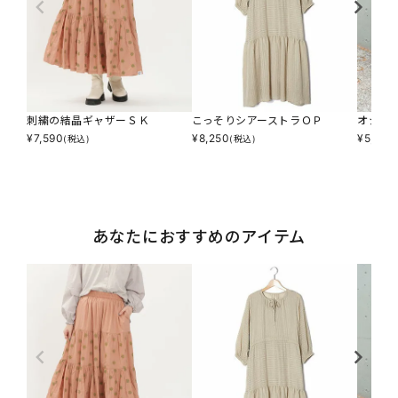
刺繍の結晶ギャザーＳＫ
こっそりシアーストラＯＰ
オシャ
¥
7,590
¥
8,250
¥
5,874
(税込)
(税込)
あなたにおすすめのアイテム