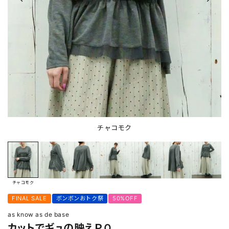
チャコモク
チャコモク
FINAL SALE
ボンボンおトク祭
50%OFF
as know as de base
カットでギュの映えＰＯ