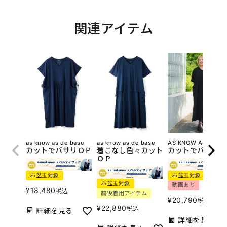
関連アイテム
as know as de base
as know as de base
AS KNOW AS olaca
カットでバサリＯＰ
着こなし色々カット
カットでバサリＯ
ＯＰ
お盆玉対象
お盆玉対象
お盆玉対象
動画あり
¥
18,480
税込
前後着用アイテム
¥
20,790
税込
¥
22,880
税込
詳細を見る
詳細を見る