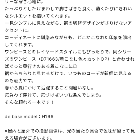
リーな穿き心地に。
たっぷりとしたけまわしで脚さばきも良く、動くたびにきれい
なシルエットを描いてくれます。
一見シンプルに見えながら、裾の切替デザインがさりげないア
クセントに。
コーディネートに馴染みながらも、どこかこなれた印象を演出
してくれます。
ワンピースとのレイヤードスタイルにもぴったりで、同シリー
ズのワンピース（D71663/着こなし色々カットOP）と合わせれ
ばぐっと奥行きのある着こなしに◎
裾からちらりと見せるだけで、いつものコーデが新鮮に見える
のも魅力です。
春から夏にかけて活躍すること間違いなし。
気負わず穿けて、気づけばいつも選んでしまう。
そんな頼れる一本です！
de base model：H166
※屋内と屋外での撮影画像は、光の当たり具合で色味が違って見
える場合がございます。