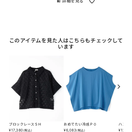
詳細を見る
このアイテムを見た人はこちらもチェックして
います
ブロックレースＳＨ
おめでたい冷感ＰＯ
ハンサ
¥
17,380
¥
6,083
¥
12,166
(税込)
(税込)