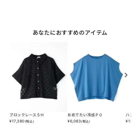
あなたにおすすめのアイテム
ブロックレースＳＨ
おめでたい冷感ＰＯ
ハンサ
¥
17,380
¥
6,083
¥
12,166
(税込)
(税込)