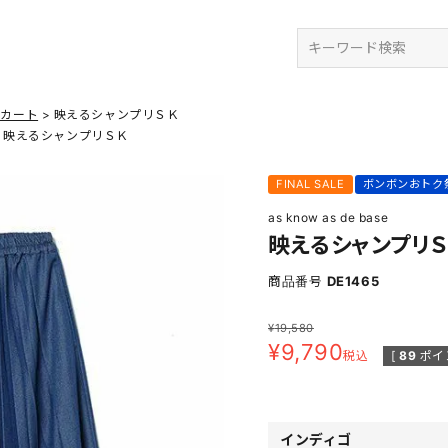
検索
スカート
映えるシャンプリＳＫ
映えるシャンプリＳＫ
FINAL SALE
ボンボンおトク
as know as de base
映えるシャンプリＳ
商品番号
DE1465
¥
19,580
¥
9,790
税込
[
89
ポイ
インディゴ