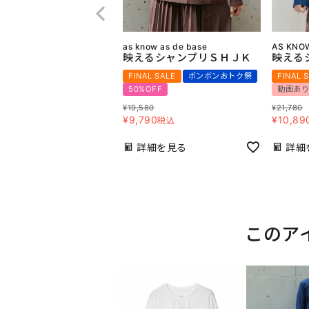
as know as de base
AS KNOW
映えるシャンプリＳＨＪＫ
映える
FINAL SALE
ボンボンおトク祭
FINAL 
50%OFF
動画あ
¥
19,580
¥
21,780
¥
9,790
¥
10,89
税込
詳細を見る
詳細
このア