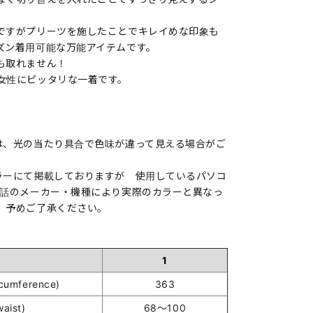
ですがプリーツを施したことでキレイめな印象も
ズン着用可能な万能アイテムです。
も取れません！
女性にピッタリな一着です。
は、光の当たり具合で色味が違って見える場合がご
ラーにて掲載しておりますが 使用しているパソコ
電話のメーカー・機種により実際のカラーと異なっ
。予めご了承ください。
1
umference)
363
ist)
68～100