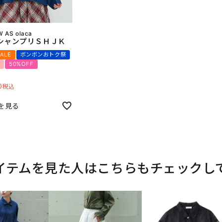
 AS olaca
シャンプリＳＨＪＫ
SALE
ボンボンおトク祭
り
50%OFF
0
税込
を見る
イテムを見た人はこちらもチェックし