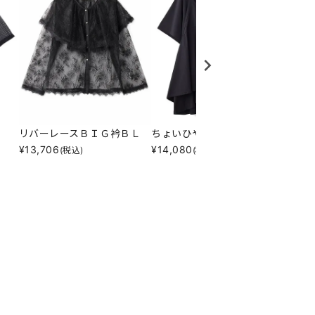
リバーレースＢＩＧ衿ＢＬ
ちょいひや便利ｓｅｔＰＯ
どっち
¥
13,706
¥
14,080
¥
17,3
(税込)
(税込)