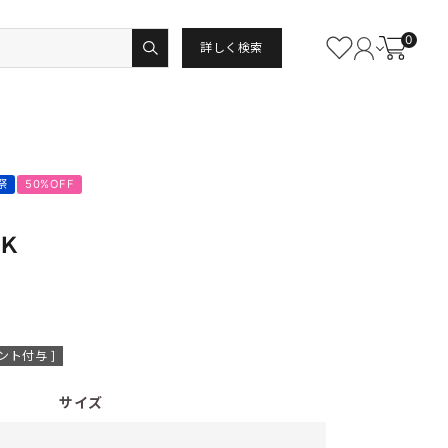
0
詳しく検索
祭
50%OFF
Ｋ
ント付与 ]
サイズ