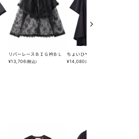
リバーレースＢＩＧ衿ＢＬ
ちょいひや便利ｓｅｔＰＯ
どっち
¥
13,706
¥
14,080
¥
17,3
(税込)
(税込)