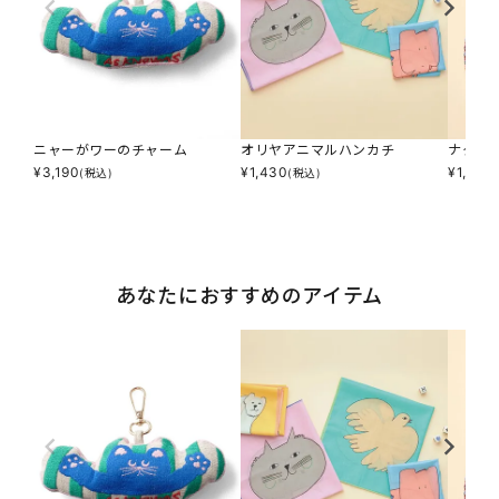
ニャーがワーのチャーム
オリヤアニマルハンカチ
ナタリ
¥
3,190
¥
1,430
¥
1,650
(税込)
(税込)
あなたにおすすめのアイテム