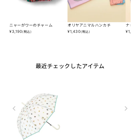
ニャーがワーのチャーム
オリヤアニマルハンカチ
ナタリ
¥
3,190
¥
1,430
¥
1,650
(税込)
(税込)
最近チェックしたアイテム