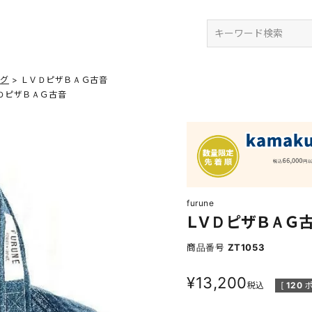
検索
ッグ
ＬＶＤピザＢＡＧ古音
ＤピザＢＡＧ古音
furune
ＬＶＤピザＢＡＧ
商品番号
ZT1053
¥
13,200
税込
[
120