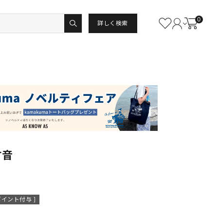
0
詳しく検索
古音
ポイント付与 ]