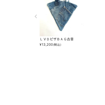
ＬＶＤピザＢＡＧ古音
¥
13,200
(税込)