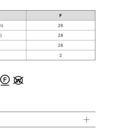
F
h)
26
)
28
26
2