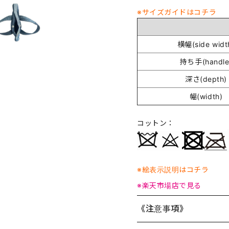
※サイズガイドはコチラ
横幅(side widt
持ち手(handle
深さ(depth)
幅(width)
コットン：
※絵表示説明はコチラ
※楽天市場店で見る
《注意事項》