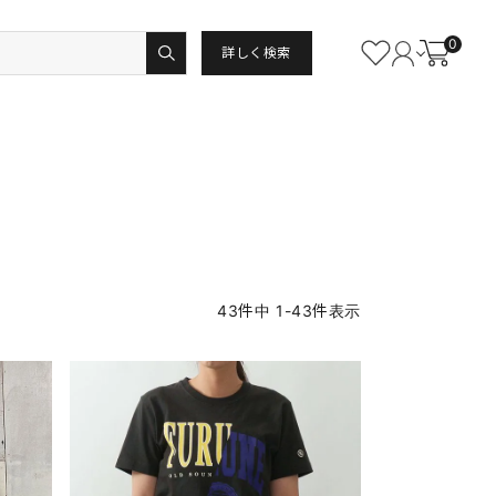
0
詳しく検索
43
件中
1
-
43
件表示