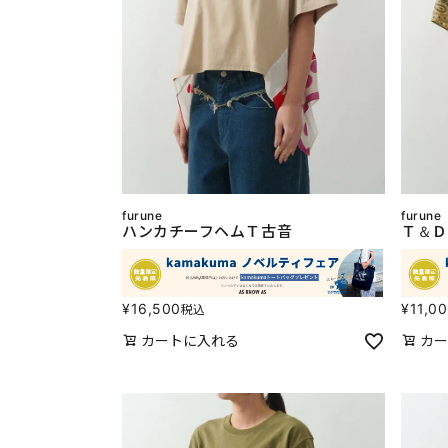
furune
furune
ハンカチーフヘムＴ古音
Ｔ＆Ｄ
¥
16,500
¥
11,0
税込
カートに入れる
カー