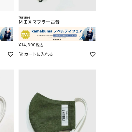
furune
ＭＩＸマフラー古音
¥
14,300
税込
カートに入れる