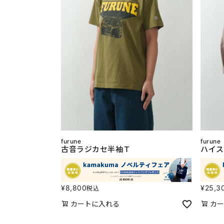
furune
furune
古音ラジカセ半袖Ｔ
ハイス
¥
8,800
¥
25,3
税込
カートに入れる
カー