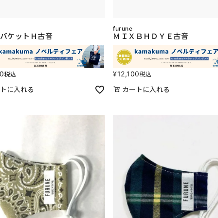
furune
バケットＨ古音
ＭＩＸＢＨＤＹＥ古音
00
¥
12,100
税込
税込
トに入れる
カートに入れる