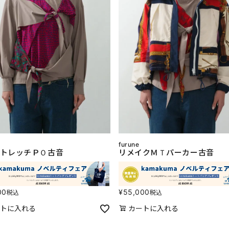
furune
トレッチＰＯ古音
リメイクＭＴパーカー古音
00
¥
55,000
税込
税込
トに入れる
カートに入れる