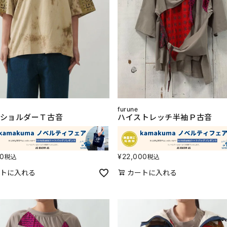
furune
ショルダーＴ古音
ハイストレッチ半袖Ｐ古音
00
¥
22,000
税込
税込
トに入れる
カートに入れる