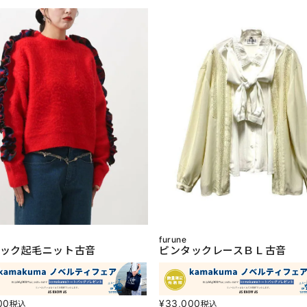
furune
ック起毛ニット古音
ピンタックレースＢＬ古音
00
¥
33,000
税込
税込