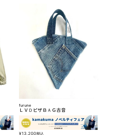
furune
ＬＶＤピザＢＡＧ古音
¥
13,200
税込