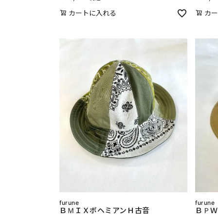
カートに入れる
カー
furune
furune
ＢＭＩＸボヘミアンＨ古音
ＢＰＷ