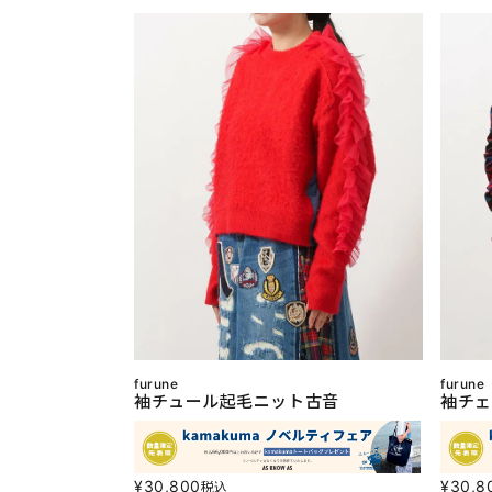
furune
furune
袖チュール起毛ニット古音
袖チェ
¥
30,800
¥
30,8
税込