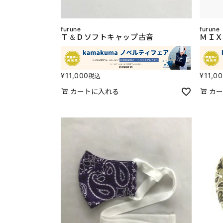
furune
furune
Ｔ＆Ｄソフトキャップ古音
ＭＩＸ
¥
11,000
¥
11,0
税込
カートに入れる
カー