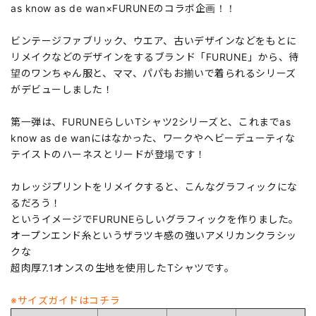
as know as de wan×FURUNEのコラボ企画！！
ビンテージファブリック、ウエア、古いデザインなどをもとに
リメイクなどのデザインをするブランド「FURUNE」から、待
望のワンちゃん服と、ママ、パパもお揃いで着られるシリーズ
がデビューしました！
第一弾は、FURUNEらしいTシャツ2シリーズと、これまでas
know as de wanにはなかった、ワークやヘビーデューティな
テイストのハーネスとリードが登場です！
カレッジプリントをリメイクすると、こんなグラフィックにな
るだろう！
というイメージでFURUNEらしいグラフィックを作りました。
オープンエンド糸というザラツキ感の強いアメリカンクラシッ
クな
超肉厚7.1オンスの生地を使用したTシャツです。
※サイズガイドはコチラ