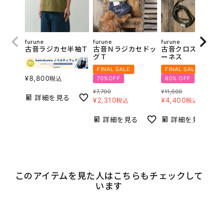
furune
furune
furune
古音ラジカセ半袖Ｔ
古音Ｎラジカセドッ
古音クロスボーン
グＴ
ーネス
FINAL SALE
FINAL SALE
¥
8,800
70%OFF
60% OFF
税込
¥
7,700
¥
11,000
詳細を見る
¥
2,310
¥
4,400
税込
税込
詳細を見る
詳細を見る
このアイテムを見た人はこちらもチェックして
います