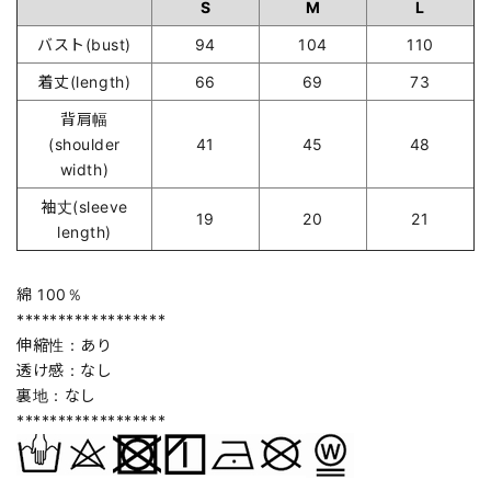
S
M
L
バスト(bust)
94
104
110
着丈(length)
66
69
73
背肩幅
(shoulder
41
45
48
width)
袖丈(sleeve
19
20
21
length)
綿 100％
******************
伸縮性：あり
透け感：なし
裏地：なし
******************