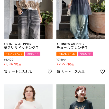
AS KNOW AS PINKY
AS KNOW AS PINKY
裾フリリドッキングＴ
チュールフレンチＴ
FINAL SALE
70%OFF
FINAL SALE
70%OFF
¥
6,490
¥
7,590
¥
1,947
¥
2,277
税込
税込
カートに入れる
カートに入れる