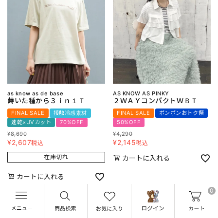
as know as de base
AS KNOW AS PINKY
蒔いた種から３ｉｎ１Ｔ
２ＷＡＹコンパクトＷＢＴ
FINAL SALE
接触冷感素材
FINAL SALE
ボンボンおトク祭
速乾×UVカット
70%OFF
50%OFF
¥
8,690
¥
4,290
¥
2,607
¥
2,145
税込
税込
在庫切れ
カートに入れる
カートに入れる
0