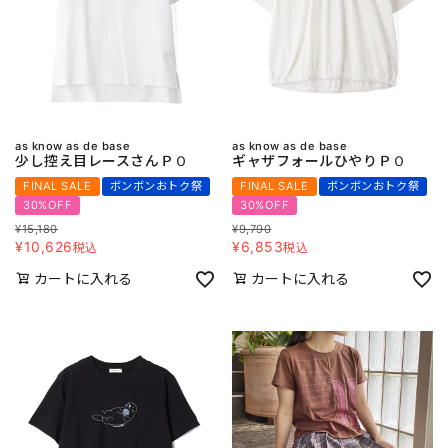
as know as de base
as know as de base
少し控え目レースさんＰＯ
ギャザフォールひやりＰＯ
FINAL SALE
ボンボンおトク祭
FINAL SALE
ボンボンおトク祭
30%OFF
30%OFF
¥
15,180
¥
9,790
¥
10,626
¥
6,853
税込
税込
カートに入れる
カートに入れる