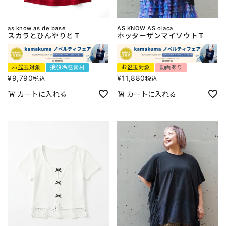
as know as de base
AS KNOW AS olaca
スカラとひんやりとＴ
ホッターザンマイソウトＴ
お盆玉対象
接触冷感素材
お盆玉対象
動画あり
¥
9,790
¥
11,880
税込
税込
カートに入れる
カートに入れる