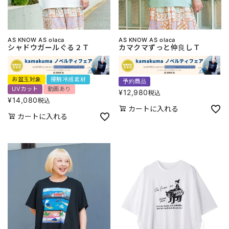
AS KNOW AS olaca
AS KNOW AS olaca
シャドウガールぐる２Ｔ
カマクマずっと仲良しＴ
お盆玉対象
接触冷感素材
予約商品
UVカット
動画あり
¥
12,980
税込
¥
14,080
税込
カートに入れる
カートに入れる