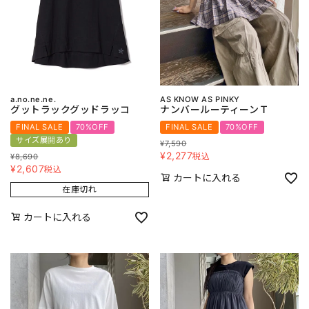
a.no.ne.ne.
AS KNOW AS PINKY
グットラックグッドラッコ
ナンバールーティーンＴ
FINAL SALE
70%OFF
FINAL SALE
70%OFF
サイズ展開あり
¥
7,590
¥
2,277
税込
¥
8,690
¥
2,607
税込
カートに入れる
在庫切れ
カートに入れる