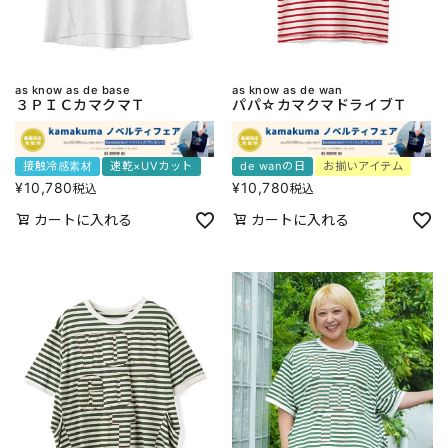
as know as de base
as know as de wan
３ＰＩＣカマクマＴ
パパ☆カマクマドライブＴ
接触冷感素材
速乾×UVカット
de wanの日
お揃いアイテム
¥
10,780
¥
10,780
税込
税込
カートに入れる
カートに入れる