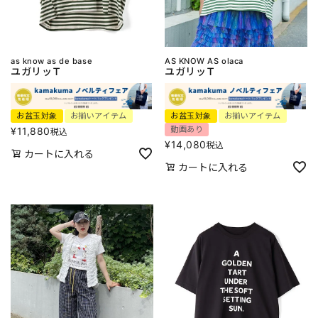
as know as de base
AS KNOW AS olaca
ユガリッＴ
ユガリッＴ
お盆玉対象
お揃いアイテム
お盆玉対象
お揃いアイテム
動画あり
¥
11,880
税込
¥
14,080
税込
カートに入れる
カートに入れる