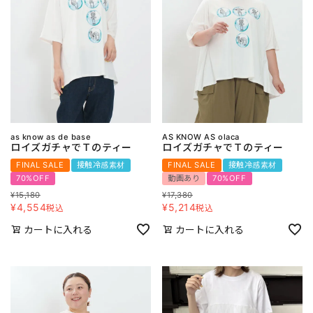
as know as de base
AS KNOW AS olaca
ロイズガチャでＴのティー
ロイズガチャでＴのティー
FINAL SALE
接触冷感素材
FINAL SALE
接触冷感素材
70%OFF
動画あり
70%OFF
¥
15,180
¥
17,380
¥
4,554
¥
5,214
税込
税込
カートに入れる
カートに入れる