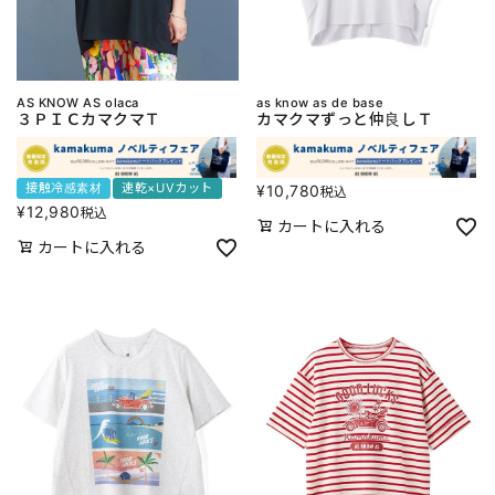
AS KNOW AS olaca
as know as de base
３ＰＩＣカマクマＴ
カマクマずっと仲良しＴ
接触冷感素材
速乾×UVカット
¥
10,780
税込
¥
12,980
税込
カートに入れる
カートに入れる