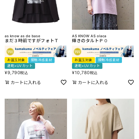
as know as de base
AS KNOW AS olaca
まだ３時前ですがフォトＴ
輝きのタルトＰＯ
お盆玉対象
接触冷感素材
お盆玉対象
接触冷感素材
速乾×UVカット
速乾×UVカット
¥
9,790
¥
10,780
税込
税込
カートに入れる
カートに入れる