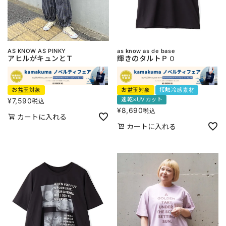
AS KNOW AS PINKY
as know as de base
アヒルがキュンとＴ
輝きのタルトＰＯ
お盆玉対象
お盆玉対象
接触冷感素材
速乾×UVカット
¥
7,590
税込
¥
8,690
税込
カートに入れる
カートに入れる