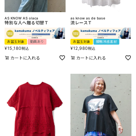
AS KNOW AS olaca
as know as de base
特別な人へ贈る切替Ｔ
流レースＴ
お盆玉対象
動画あり
お盆玉対象
接触冷感素材
¥
15,180
¥
12,980
税込
税込
カートに入れる
カートに入れる