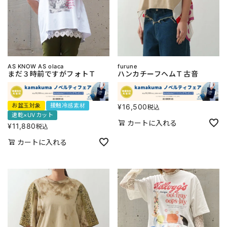
AS KNOW AS olaca
furune
まだ３時前ですがフォトＴ
ハンカチーフヘムＴ古音
お盆玉対象
接触冷感素材
¥
16,500
税込
速乾×UVカット
カートに入れる
¥
11,880
税込
カートに入れる