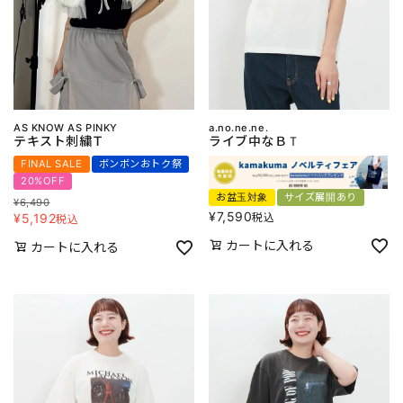
AS KNOW AS PINKY
a.no.ne.ne.
テキスト刺繍Ｔ
ライブ中なＢＴ
FINAL SALE
ボンボンおトク祭
20%OFF
お盆玉対象
サイズ展開あり
¥
6,490
¥
7,590
税込
¥
5,192
税込
カートに入れる
カートに入れる