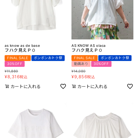
as know as de base
AS KNOW AS olaca
フハク見えＰＯ
フハク見えＰＯ
FINAL SALE
ボンボンおトク祭
FINAL SALE
ボンボンおトク祭
30%OFF
動画あり
30%OFF
¥
11,880
¥
14,080
¥
8,316
¥
9,856
税込
税込
カートに入れる
カートに入れる