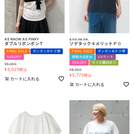
AS KNOW AS PINKY
a.no.ne.ne.
ダブルリボンボンＴ
ソデタック４メリットＰＯ
FINAL SALE
ボンボンおトク祭
FINAL SALE
ボンボンおトク祭
50%OFF
接触冷感素材
UVカット
30%OFF
サイズ展開あり
¥
6,050
¥
3,025
税込
¥
8,250
¥
5,775
税込
カートに入れる
カートに入れる