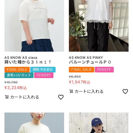
AS KNOW AS olaca
AS KNOW AS PINKY
蒔いた種から３ｉｎ１Ｔ
バルーンチュールＰＯ
FINAL SALE
接触冷感素材
FINAL SALE
70%OFF
速乾×UVカット
70%OFF
¥
6,490
¥
1,947
税込
¥
10,780
¥
3,234
税込
カートに入れる
カートに入れる