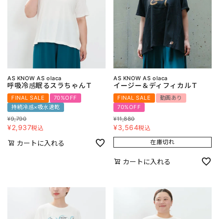
AS KNOW AS olaca
AS KNOW AS olaca
呼吸冷感眠るスラちゃんＴ
イージー＆ディフィカルＴ
FINAL SALE
70%OFF
FINAL SALE
動画あり
持続冷感×吸水速乾
70%OFF
¥
9,790
¥
11,880
¥
2,937
¥
3,564
税込
税込
在庫切れ
カートに入れる
カートに入れる