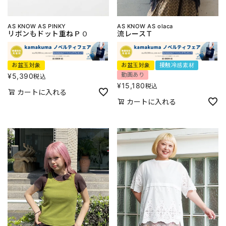
AS KNOW AS PINKY
AS KNOW AS olaca
リボンもドット重ねＰＯ
流レースＴ
お盆玉対象
お盆玉対象
接触冷感素材
動画あり
¥
5,390
税込
¥
15,180
税込
カートに入れる
カートに入れる