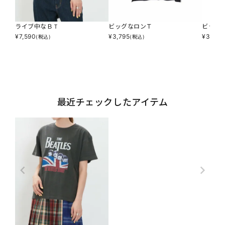
ライブ中なＢＴ
ビッグなロンＴ
ビッグ
¥
7,590
¥
3,795
¥
3,795
(税込)
(税込)
最近チェックしたアイテム