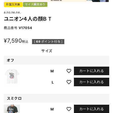
お盆玉対象
サイズ展開あり
a.no.ne.ne.
ユニオン４人の顔ＢＴ
商品番号
V17054
¥
7,590
税込
[
69
ポイント付与 ]
サイズ
オフ
カートに入れる
M
カートに入れる
L
スミクロ
カートに入れる
M