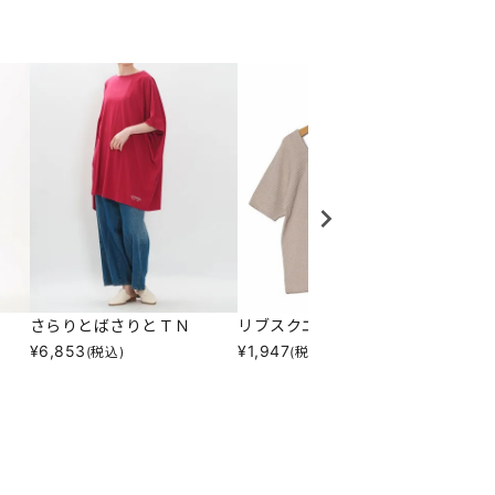
さらりとばさりとＴＮ
リブスクエアニットＰＯ
バック
¥
6,853
¥
1,947
¥
1,94
(税込)
(税込)