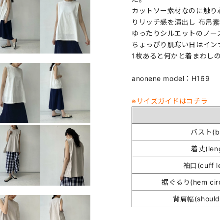
カットソー素材なのに触り
りリッチ感を演出し 布帛
ゆったりシルエットのノー
ちょっぴり肌寒い日はイン
1枚あると何かと着まわし
anonene model：H169
※サイズガイドはコチラ
バスト(bu
着丈(len
袖口(cuff l
裾ぐるり(hem circ
背肩幅(shoulde