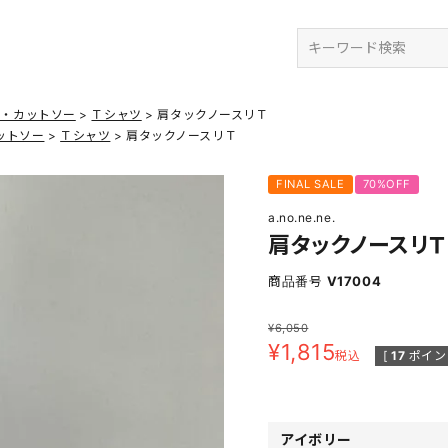
検索
ツ・カットソー
Ｔシャツ
肩タックノースリＴ
ットソー
Ｔシャツ
肩タックノースリＴ
FINAL SALE
70%OFF
a.no.ne.ne.
肩タックノースリＴ
商品番号
V17004
¥
6,050
¥
1,815
税込
[
17
ポイン
アイボリー