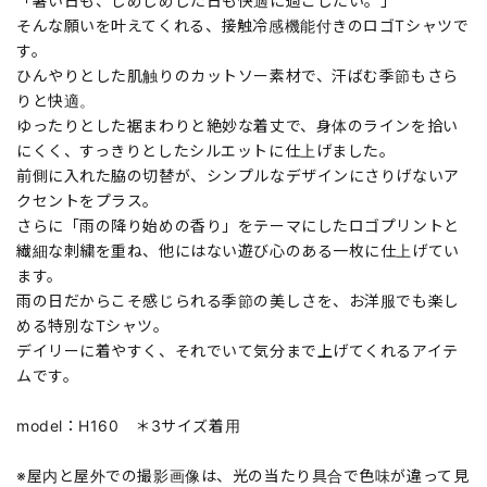
「暑い日も、じめじめした日も快適に過ごしたい。」
そんな願いを叶えてくれる、接触冷感機能付きのロゴTシャツで
す。
ひんやりとした肌触りのカットソー素材で、汗ばむ季節もさら
りと快適。
ゆったりとした裾まわりと絶妙な着丈で、身体のラインを拾い
にくく、すっきりとしたシルエットに仕上げました。
前側に入れた脇の切替が、シンプルなデザインにさりげないア
クセントをプラス。
さらに「雨の降り始めの香り」をテーマにしたロゴプリントと
繊細な刺繍を重ね、他にはない遊び心のある一枚に仕上げてい
ます。
雨の日だからこそ感じられる季節の美しさを、お洋服でも楽し
める特別なTシャツ。
デイリーに着やすく、それでいて気分まで上げてくれるアイテ
ムです。
model：H160 ＊3サイズ着用
※屋内と屋外での撮影画像は、光の当たり具合で色味が違って見