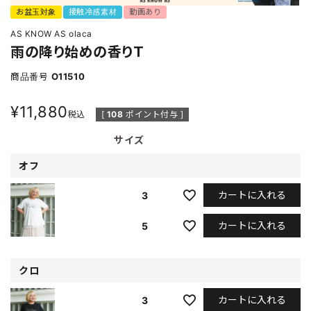
お盆玉対象
接触冷感素材
動画あり
AS KNOW AS olaca
雨の降り始めの香りＴ
商品番号
O11510
¥
11,880
税込
[
108
ポイント付与 ]
サイズ
オフ
カートに入れる
3
カートに入れる
5
クロ
カートに入れる
3