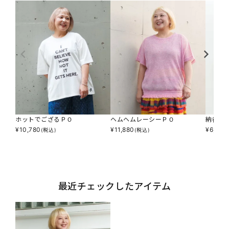
ホットでござるＰＯ
ヘムヘムレーシーＰＯ
納得感
¥
10,780
¥
11,880
¥
6,853
(税込)
(税込)
最近チェックしたアイテム