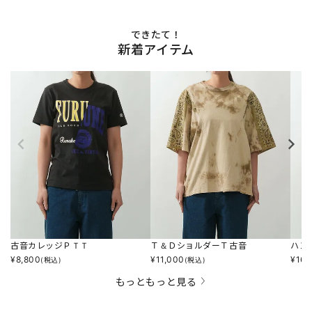
できたて！
新着アイテム
古音カレッジＰＴＴ
Ｔ＆ＤショルダーＴ古音
ハン
¥
8,800
¥
11,000
¥
16,
(税込)
(税込)
もっともっと見る