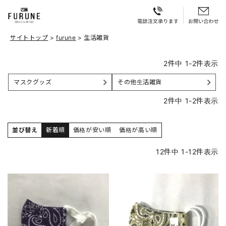
サイトトップ
furune
生活雑貨
2
件中
1
-
2
件表示
マスクグッズ
その他生活雑貨
2
件中
1
-
2
件表示
並び替え
新着順
価格が安い順
価格が高い順
12
件中
1
-
12
件表示