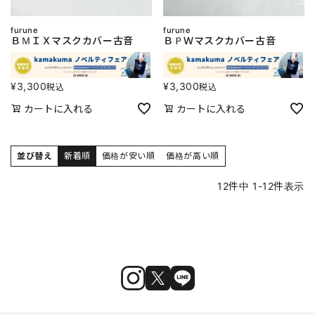
furune
furune
ＢＭＩＸマスクカバー古音
ＢＰＷマスクカバー古音
¥
3,300
¥
3,300
税込
税込
カートに入れる
カートに入れる
並び替え
新着順
価格が安い順
価格が高い順
12
件中
1
-
12
件表示