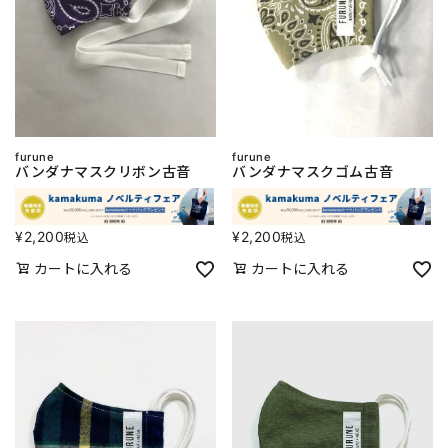
furune
furune
バンダナマスクリボン古音
バンダナマスクゴム古音
¥
2,200
¥
2,200
税込
税込
カートに入れる
カートに入れる