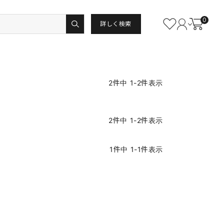
0
詳しく検索
2
件中
1
-
2
件表示
2
件中
1
-
2
件表示
1
件中
1
-
1
件表示