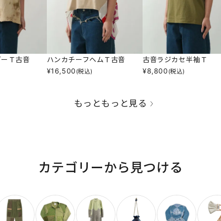
ダーＴ古音
ハンカチーフヘムＴ古音
古音ラジカセ半袖Ｔ
¥
16,500
¥
8,800
(税込)
(税込)
もっともっと見る
カテゴリーから見つける