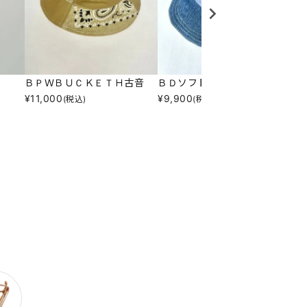
ＢＰＷＢＵＣＫＥＴＨ古音
ＢＤソフトキャップ古音
Ｍ
¥
11,000
¥
9,900
¥
1
(税込)
(税込)