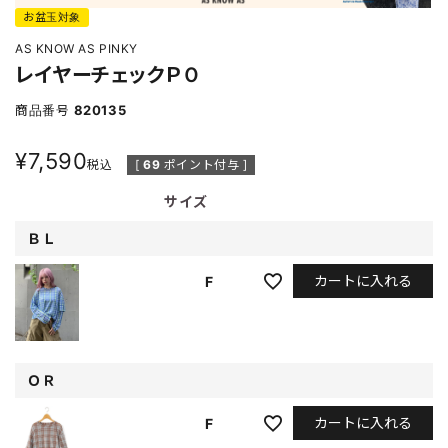
お盆玉対象
AS KNOW AS PINKY
レイヤーチェックＰＯ
商品番号
820135
¥
7,590
税込
[
69
ポイント付与 ]
サイズ
ＢＬ
カートに入れる
F
ＯＲ
カートに入れる
F