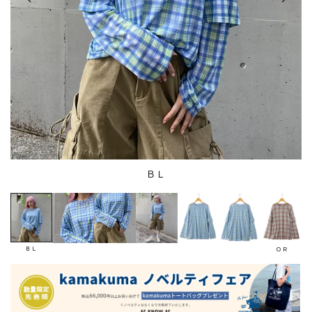
ＢＬ
ＢＬ
ＯＲ