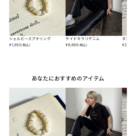
シェルビーズプチリング
サイドキラリデニム
ダエン
¥
1,650
¥
8,690
¥
2,090
(税込)
(税込)
あなたにおすすめのアイテム