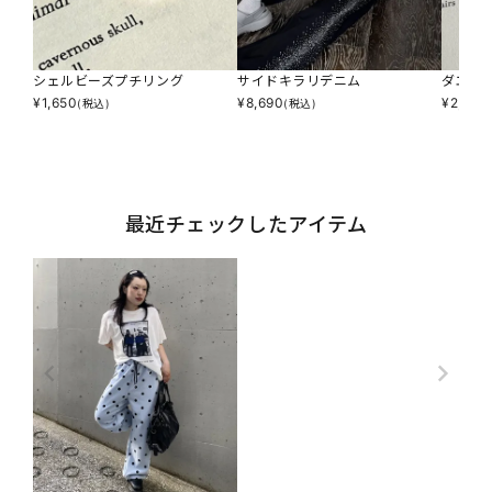
シェルビーズプチリング
サイドキラリデニム
ダエン
¥
1,650
¥
8,690
¥
2,090
(税込)
(税込)
最近チェックしたアイテム