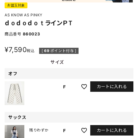
お盆玉対象
AS KNOW AS PINKY
ｄｏｄｏｄｏｔラインＰＴ
商品番号
860023
¥
7,590
税込
[
69
ポイント付与 ]
サイズ
オフ
カートに入れる
F
サックス
カートに入れる
F
残りわずか