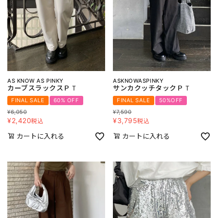
AS KNOW AS PINKY
ASKNOWASPINKY
カーブスラックスＰＴ
サンカクッチタックＰＴ
FINAL SALE
60% OFF
FINAL SALE
50%OFF
¥
6,050
¥
7,590
¥
2,420
¥
3,795
税込
税込
カートに入れる
カートに入れる