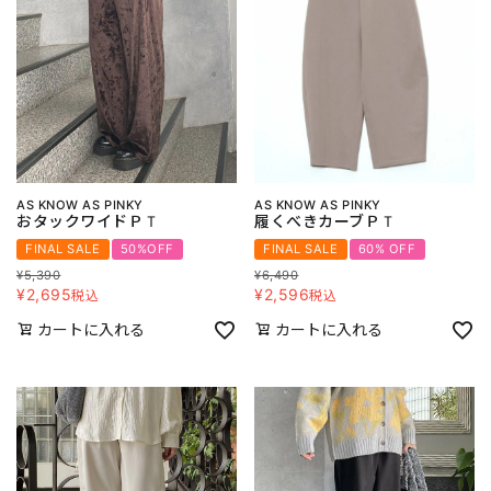
AS KNOW AS PINKY
AS KNOW AS PINKY
おタックワイドＰＴ
履くべきカーブＰＴ
FINAL SALE
50%OFF
FINAL SALE
60% OFF
¥
5,390
¥
6,490
¥
2,695
¥
2,596
税込
税込
カートに入れる
カートに入れる