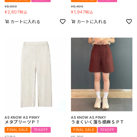
¥
8,690
¥
6,490
¥
2,607
¥
1,947
税込
税込
カートに入れる
カートに入れる
AS KNOW AS PINKY
AS KNOW AS PINKY
メタプリーツＰＴ
うまくいく落ち感麻ＳＰＴ
FINAL SALE
70%OFF
FINAL SALE
70%OFF
¥
7,150
¥
5,390