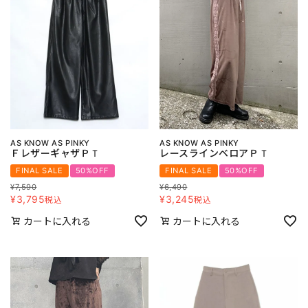
AS KNOW AS PINKY
AS KNOW AS PINKY
ＦレザーギャザＰＴ
レースラインベロアＰＴ
FINAL SALE
50%OFF
FINAL SALE
50%OFF
¥
7,590
¥
6,490
¥
3,795
¥
3,245
税込
税込
カートに入れる
カートに入れる