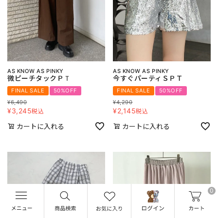
AS KNOW AS PINKY
AS KNOW AS PINKY
微ピーチタックＰＴ
今すぐパーティＳＰＴ
FINAL SALE
50%OFF
FINAL SALE
50%OFF
¥
6,490
¥
4,290
¥
3,245
¥
2,145
税込
税込
カートに入れる
カートに入れる
0