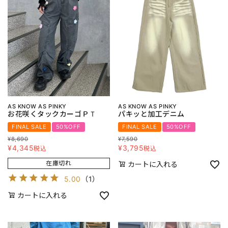
AS KNOW AS PINKY
AS KNOW AS PINKY
お花咲くタックカーゴＰＴ
パキッと加工デニム
FINAL SALE
50%OFF
FINAL SALE
50%OFF
¥
8,690
¥
7,590
¥
4,345
¥
3,795
税込
税込
在庫切れ
カートに入れる
5.00
（
1
）
カートに入れる