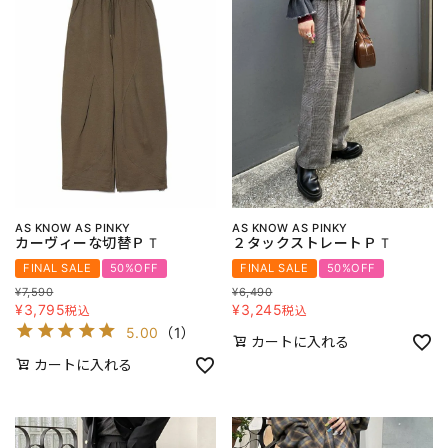
AS KNOW AS PINKY
AS KNOW AS PINKY
カーヴィーな切替ＰＴ
２タックストレートＰＴ
FINAL SALE
50%OFF
FINAL SALE
50%OFF
¥
7,590
¥
6,490
¥
3,795
¥
3,245
税込
税込
5.00
（
1
）
カートに入れる
カートに入れる