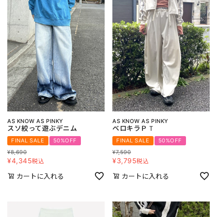
AS KNOW AS PINKY
AS KNOW AS PINKY
スソ絞って遊ぶデニム
ベロキラＰＴ
FINAL SALE
50%OFF
FINAL SALE
50%OFF
¥
8,690
¥
7,590
¥
4,345
¥
3,795
税込
税込
カートに入れる
カートに入れる