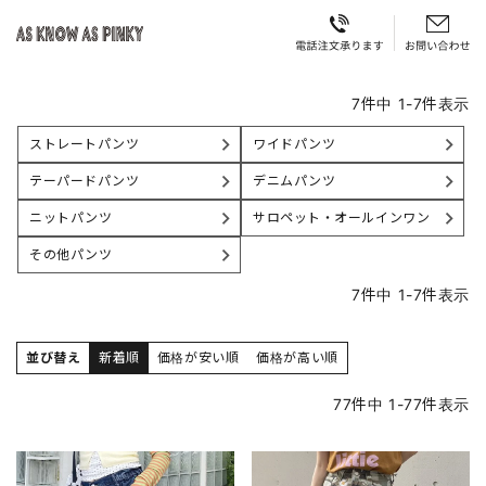
7
件中
1
-
7
件表示
ストレートパンツ
ワイドパンツ
テーパードパンツ
デニムパンツ
ニットパンツ
サロペット・オールインワン
その他パンツ
7
件中
1
-
7
件表示
並び替え
新着順
価格が安い順
価格が高い順
77
件中
1
-
77
件表示