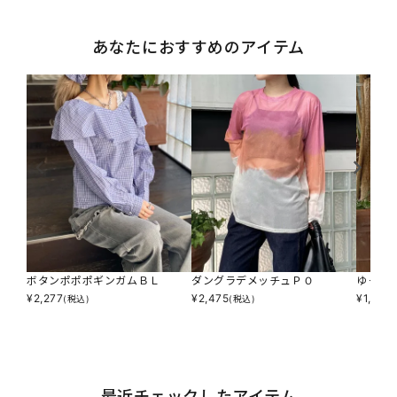
あなたにおすすめのアイテム
ボタンポポポギンガムＢＬ
ダングラデメッチュＰＯ
ゆった
¥
2,277
¥
2,475
¥
1,617
(税込)
(税込)
(
最近チェックしたアイテム