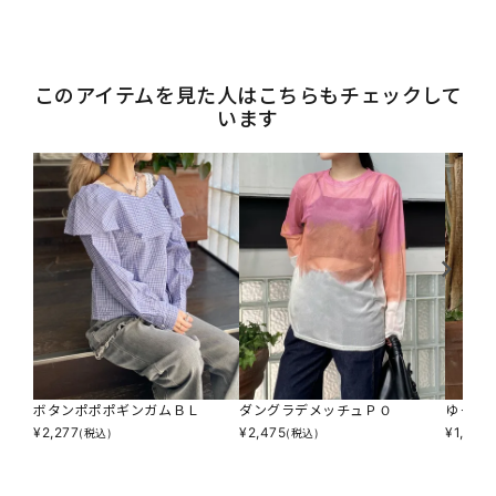
このアイテムを見た人はこちらもチェックして
います
ボタンポポポギンガムＢＬ
ダングラデメッチュＰＯ
ゆった
¥
2,277
¥
2,475
¥
1,617
(税込)
(税込)
(