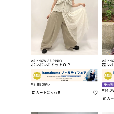
AS KNOW AS PINKY
AS KNO
ボンボンおドットＯＰ
超レオ
¥
8,690
税込
予約商
¥
14,0
カートに入れる
カー