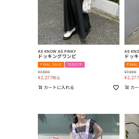
AS KNOW AS PINKY
AS KNO
ドッキングワンピ
ドッキ
FINAL SALE
70%OFF
FINAL
¥
7,590
¥
7,590
¥
2,277
¥
2,27
税込
カートに入れる
カー