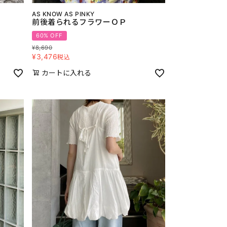
AS KNOW AS PINKY
前後着られるフラワーＯＰ
60% OFF
¥
8,690
¥
3,476
税込
カートに入れる