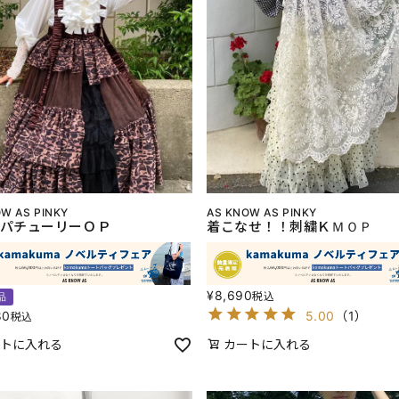
W AS PINKY
AS KNOW AS PINKY
パチューリーＯＰ
着こなせ！！刺繍ＫＭＯＰ
¥
8,690
税込
品
80
5.00
（
1
）
税込
トに入れる
カートに入れる