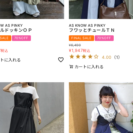
W AS PINKY
AS KNOW AS PINKY
ルドッキンＯＰ
フワッとチュールＴＮ
 SALE
70%OFF
FINAL SALE
70%OFF
¥
6,490
7
¥
1,947
税込
税込
4.00
（
1
）
トに入れる
カートに入れる