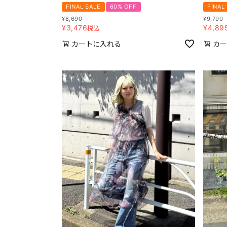
FINAL SALE
60% OFF
FINAL
¥
8,690
¥
9,790
¥
3,476
¥
4,89
税込
カートに入れる
カー