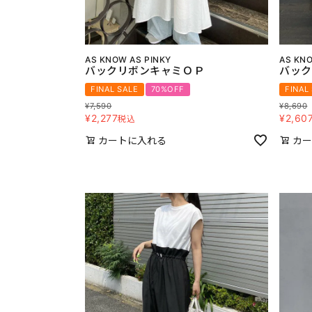
AS KNOW AS PINKY
AS KNO
バックリボンキャミＯＰ
バック
FINAL SALE
70%OFF
FINAL
¥
7,590
¥
8,690
¥
2,277
¥
2,60
税込
カートに入れる
カー