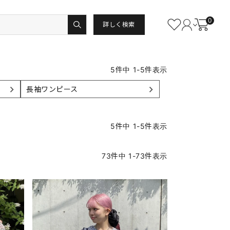
0
詳しく検索
5
件中
1
-
5
件表示
長袖ワンピース
5
件中
1
-
5
件表示
73
件中
1
-
73
件表示