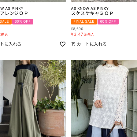
W AS PINKY
AS KNOW AS PINKY
アレンジＯＰ
スケスケキャミＯＰ
 SALE
60% OFF
FINAL SALE
60% OFF
¥
8,690
2
¥
3,476
税込
税込
トに入れる
カートに入れる