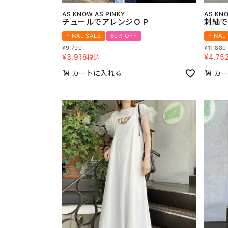
AS KNOW AS PINKY
AS KNO
チュールでアレンジＯＰ
刺繍で
FINAL SALE
60% OFF
FINAL
¥
9,790
¥
11,880
¥
3,916
¥
4,75
税込
カートに入れる
カー