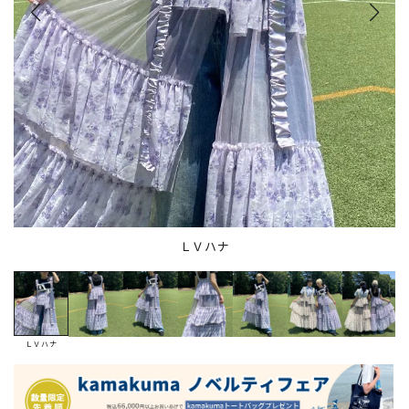
ＬＶハナ
ＬＶハナ