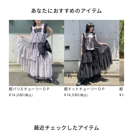
あなたにおすすめのアイテム
超バリエチューリーＯＰ
超ドットチューリーＯＰ
超レオ
¥
14,080
¥
14,080
¥
14,08
(税込)
(税込)
最近チェックしたアイテム