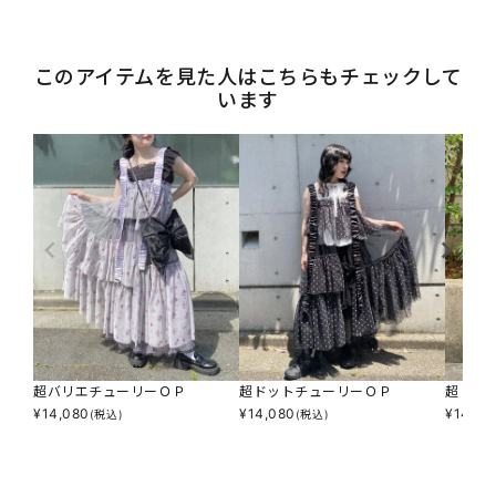
このアイテムを見た人はこちらもチェックして
います
超バリエチューリーＯＰ
超ドットチューリーＯＰ
超レオ
¥
14,080
¥
14,080
¥
14,08
(税込)
(税込)