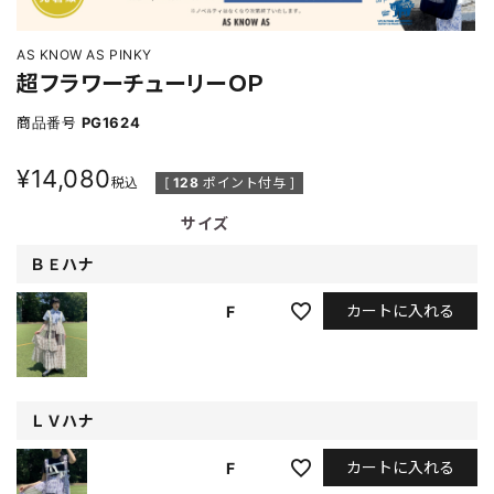
AS KNOW AS PINKY
超フラワーチューリーＯＰ
商品番号
PG1624
¥
14,080
税込
[
128
ポイント付与 ]
サイズ
ＢＥハナ
カートに入れる
F
ＬＶハナ
カートに入れる
F