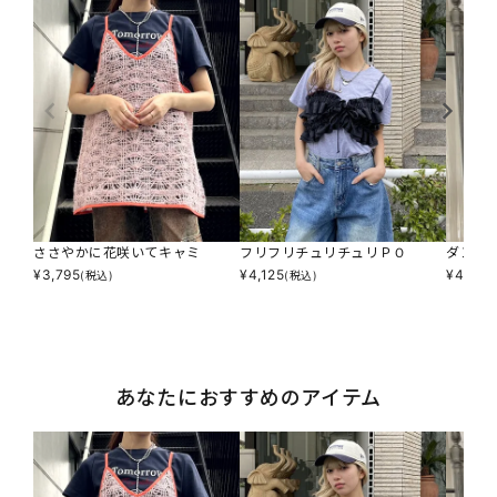
ささやかに花咲いてキャミ
フリフリチュリチュリＰＯ
ダンダ
¥
3,795
¥
4,125
¥
4,345
(税込)
(税込)
あなたにおすすめのアイテム