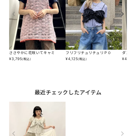
ささやかに花咲いてキャミ
フリフリチュリチュリＰＯ
ダンダ
¥
3,795
¥
4,125
¥
4,345
(税込)
(税込)
最近チェックしたアイテム