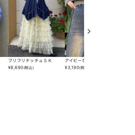
フリフリドッチュＳＫ
アイビーなネクタイ
フラワ
¥
8,690
¥
3,190
¥
2,09
(税込)
(税込)