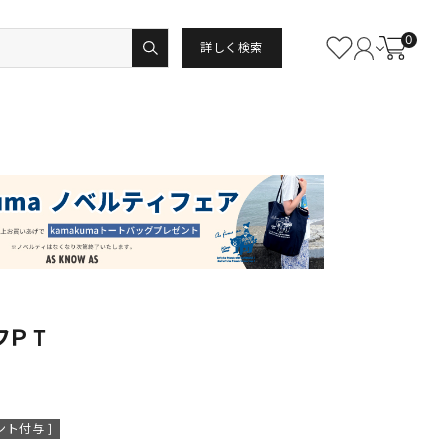
0
詳しく検索
フＰＴ
ント付与 ]