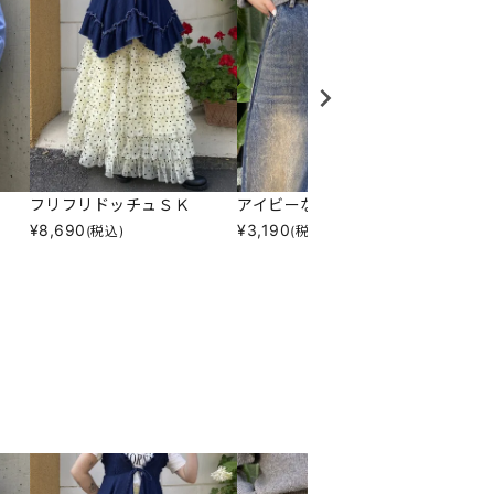
フリフリドッチュＳＫ
アイビーなネクタイ
フラワ
¥
8,690
¥
3,190
¥
2,09
(税込)
(税込)