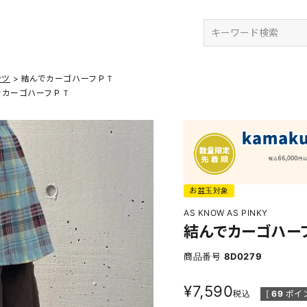
検索
ンツ
結んでカーゴハーフＰＴ
でカーゴハーフＰＴ
お盆玉対象
AS KNOW AS PINKY
結んでカーゴハー
商品番号
8D0279
¥
7,590
税込
[
69
ポイ