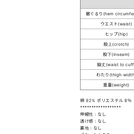
裾ぐるり(hem circumfer
ウエスト(waist)
ヒップ(hip)
股上(crotch)
股下(inseam)
脇丈(waist to cuff
わたり(thigh width
重量(weight)
綿 92％ ポリエステル 8％
******************
伸縮性：なし
透け感：なし
裏地：なし